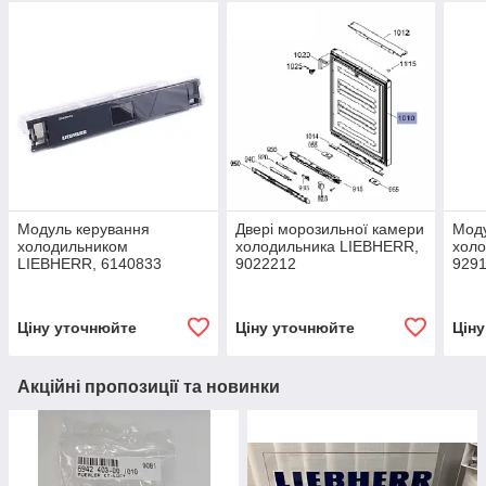
Модуль керування
Двері морозильної камери
Моду
холодильником
холодильника LIEBHERR,
хол
LIEBHERR, 6140833
9022212
929
Ціну уточнюйте
Ціну уточнюйте
Цін
Акційні пропозиції та новинки