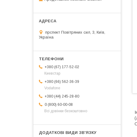
прспект Повітряних сил, 3, Київ,
Україна
+380 (67) 177-52-02
Киевстар
+380 (66) 562-36-39
Vodafone
+380 (44) 245-28-80
0 (800) 60-00-08
Всі дзвінки безкоштовно
І
(
C