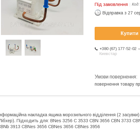
Під замовлення
Код
Відправка з 27 се
Купити
+380 (67) 177-52-02
Киевстар
повернення товару п
нформаційна накладка ящика морозильного відділення (2 засувки)
Лібхер). Підходить для: BNes 3256 C 3533 CBN 3656 CBN 3733 C
BNb 3913 CBNes 3656 CBNes 3656 CBNes 3956