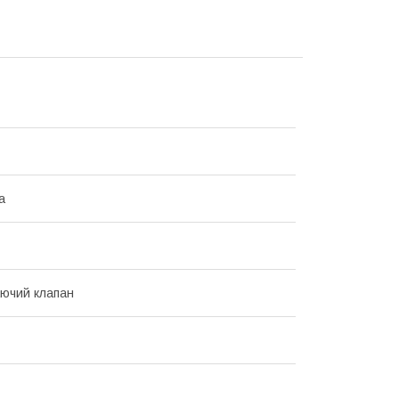
а
ючий клапан