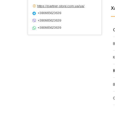
https://partner-store.com.ua/ua/
Х
+380665623639
+380665623639
+380665623639
В
К