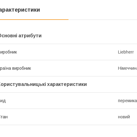
арактеристики
Основні атрибути
иробник
Liebherr
раїна виробник
Німеччин
Користувальницькі характеристики
Вид
перемика
Стан
новий