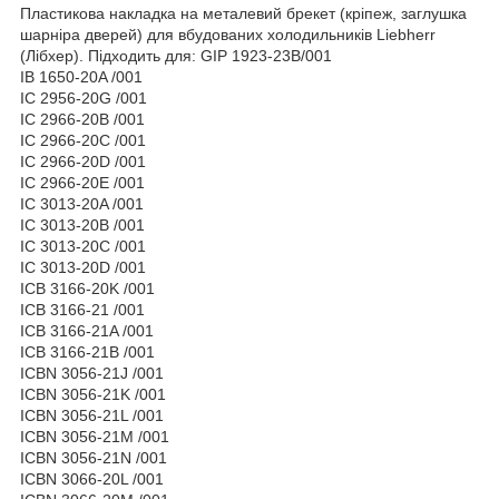
Пластикова накладка на металевий брекет (кріпеж, заглушка
шарніра дверей) для вбудованих холодильників Liebherr
(Лібхер). Підходить для: GIP 1923-23B/001
IB 1650-20A /001
IC 2956-20G /001
IC 2966-20B /001
IC 2966-20C /001
IC 2966-20D /001
IC 2966-20E /001
IC 3013-20A /001
IC 3013-20B /001
IC 3013-20C /001
IC 3013-20D /001
ICB 3166-20K /001
ICB 3166-21 /001
ICB 3166-21A /001
ICB 3166-21B /001
ICBN 3056-21J /001
ICBN 3056-21K /001
ICBN 3056-21L /001
ICBN 3056-21M /001
ICBN 3056-21N /001
ICBN 3066-20L /001