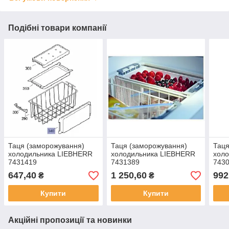
Подібні товари компанії
Таця (заморожування)
Таця (заморожування)
Таця
холодильника LIEBHERR
холодильника LIEBHERR
хол
7431419
7431389
743
647,40
1 250,60
992
₴
₴
Купити
Купити
Акційні пропозиції та новинки