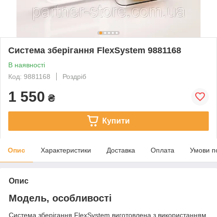
Система зберігання FlexSystem 9881168
В наявності
Код: 9881168
Роздріб
1 550
₴
Купити
Опис
Характеристики
Доставка
Оплата
Умови п
Опис
Модель, особливості
Система зберігання FlexSystem виготовлена з використанням