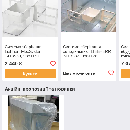
Система зберігання
Система зберігання
Сист
Liebherr FlexSystem
холодильника LIEBHERR
вбуд
7413530, 9881140
7413532, 9881128
ковз
фаса
2 440
7 0
₴
LIE
Ціну уточнюйте
Купити
Акційні пропозиції та новинки