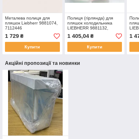
Металева полиця для
Полиця (гірлянда) для
Поли
пляшок Liebherr 9881074,
пляшок холодильника
пляш
7112446
LIEBHERR 9881132,
LIE
7112508
1 729
1 405,04
1 4
₴
₴
Купити
Купити
Акційні пропозиції та новинки