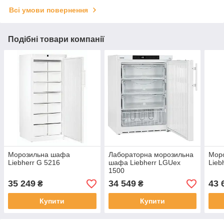
Всі умови повернення
Подібні товари компанії
Морозильна шафа
Лабораторна морозильна
Мор
Liebherr G 5216
шафа Liebherr LGUex
Lieb
1500
35 249
34 549
43 
₴
₴
Купити
Купити