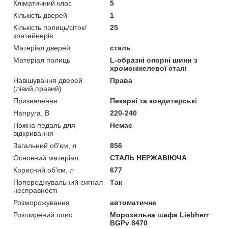
Кліматичний клас
5
Кількість дверей
1
Кількість полиць/сіток/
25
контейнерів
Матеріал дверей
сталь
Матеріал полиць
L-образні опорні шини з
хромонікелевої сталі
Навішування дверей
Права
(лівий,правий)
Призначення
Пекарні та кондитерські
Напруга, В
220-240
Ножна педаль для
Немає
відкривання
Загальний об'єм, л
856
Основний матеріал
СТАЛЬ НЕРЖАВІЮЧА
Корисний об'єм, л
677
Попереджувальний сигнал
Так
несправності
Розморожування
автоматичне
Розширений опис
Морозильна шафа Liebherr
BGPv 8470