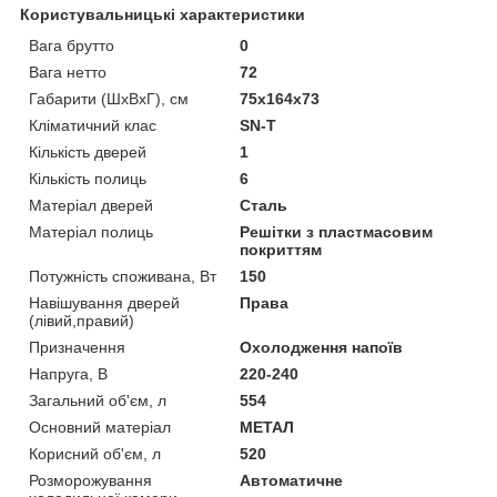
Користувальницькі характеристики
Вага брутто
0
Вага нетто
72
Габарити (ШхВхГ), см
75x164x73
Кліматичний клас
SN-T
Кількість дверей
1
Кількість полиць
6
Матеріал дверей
Сталь
Матеріал полиць
Решітки з пластмасовим
покриттям
Потужність споживана, Вт
150
Навішування дверей
Права
(лівий,правий)
Призначення
Охолодження напоїв
Напруга, В
220-240
Загальний об'єм, л
554
Основний матеріал
МЕТАЛ
Корисний об'єм, л
520
Розморожування
Автоматичне