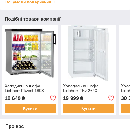
Всі умови повернення
Подібні товари компанії
Холодильна шафа
Холодильна шафа
Хол
Liebherr Fkvesf 1803
Liebherr FKv 2640
Lieb
18 649
19 999
30 
₴
₴
Купити
Купити
Про нас