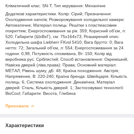
Кліматичний клас: SN-T; Тип керування: Механічне
Додаткові характеристики. Колір: Сірий; Призначення:
Охолодження напоїв; Розморожування холодильної камери:
Автоматичне; Матеріал полиць: Решітки з пластмасовим
покриттям; Енергоспоживання за рік: 359; Корисний об'єм, л:
520; Габарити (ШхВхГ), см: 75x164x73; Розширений опис:
Холодильна шафа Liebherr FKvsl 5410; Вага брутто: 0; Вага
нетто: 72; Загальний об'єм, л: 554; Енергоспоживання за 24
години: 0,98; Потужність споживана, Вт: 150; Колір від
виробника рус: Сріблястий; Спосіб встановлення: Окремішній;
Навіска дверей (ліва,права): Права; Основний матеріал:
МЕТАЛ; Рівень шуму, дБ: 48; Країна походження: Австрія;
Напряжение, В: 220-240; Країна бренда: Швейцарія; Кількість
полиць: 6; Система охолодження: Динамічна; Матеріал
дверей: Сталь; Кількість дверей: 1; Застосовувані технології:
BioCool; Габарити: Висота, Глибина
Приховати
Характеристики