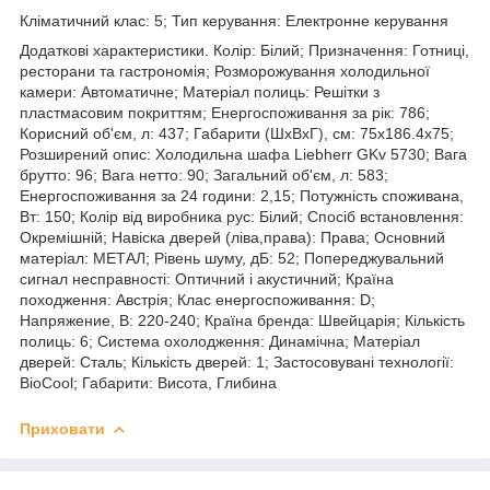
Кліматичний клас: 5; Тип керування: Електронне керування
Додаткові характеристики. Колір: Білий; Призначення: Готниці,
ресторани та гастрономія; Розморожування холодильної
камери: Автоматичне; Матеріал полиць: Решітки з
пластмасовим покриттям; Енергоспоживання за рік: 786;
Корисний об'єм, л: 437; Габарити (ШхВхГ), см: 75x186.4x75;
Розширений опис: Холодильна шафа Liebherr GKv 5730; Вага
брутто: 96; Вага нетто: 90; Загальний об'єм, л: 583;
Енергоспоживання за 24 години: 2,15; Потужність споживана,
Вт: 150; Колір від виробника рус: Білий; Спосіб встановлення:
Окремішній; Навіска дверей (ліва,права): Права; Основний
матеріал: МЕТАЛ; Рівень шуму, дБ: 52; Попереджувальний
сигнал несправності: Оптичний і акустичний; Країна
походження: Австрія; Клас енергоспоживання: D;
Напряжение, В: 220-240; Країна бренда: Швейцарія; Кількість
полиць: 6; Система охолодження: Динамічна; Матеріал
дверей: Сталь; Кількість дверей: 1; Застосовувані технології:
BioCool; Габарити: Висота, Глибина
Приховати