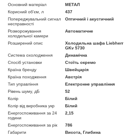
Основний матеріал
МЕТАЛ
Корисний об'єм, л
437
Попереджувальний сигнал
Оптичний і акустичний
несправності
Розморожування
Автоматичне
холодильної камери
Розширений опис
Холодильна шафа Liebherr
GKv 5730
Система охолодження
Динамічна
Спосіб установки
Стоїть окремо
Країна бренду
Швейцарія
Країна походження
Австрія
Тип управління
Електронне управління
Рівень шуму, дБ
52
Колір
Білий
Колір від виробника укр
Білий
Енергоспоживання за 24
2,15
години
Енергоспоживання за рік
786
Габарити
Висота, Глибина