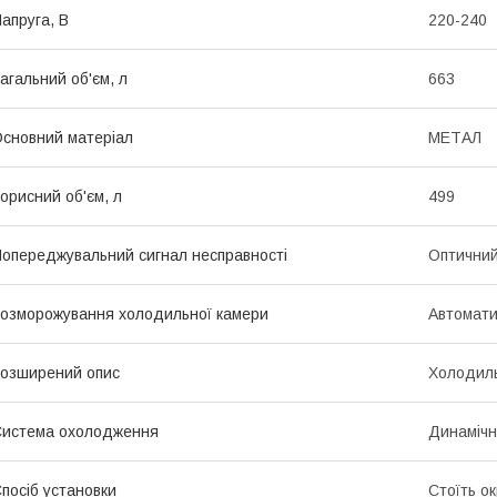
апруга, В
220-240
агальний об'єм, л
663
сновний матеріал
МЕТАЛ
орисний об'єм, л
499
опереджувальний сигнал несправності
Оптичний
озморожування холодильної камери
Автомат
озширений опис
Холодиль
истема охолодження
Динаміч
посіб установки
Стоїть о