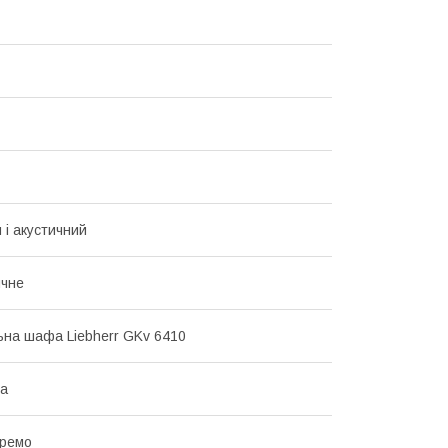
 і акустичний
ичне
на шафа Liebherr GKv 6410
на
кремо