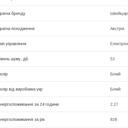
раїна бренду
Швейцар
раїна походження
Австрія
ип управління
Електрон
івень шуму, дБ
52
олір
Білий
олір від виробника укр
Білий
нергоспоживання за 24 години
2,27
нергоспоживання за рік
828