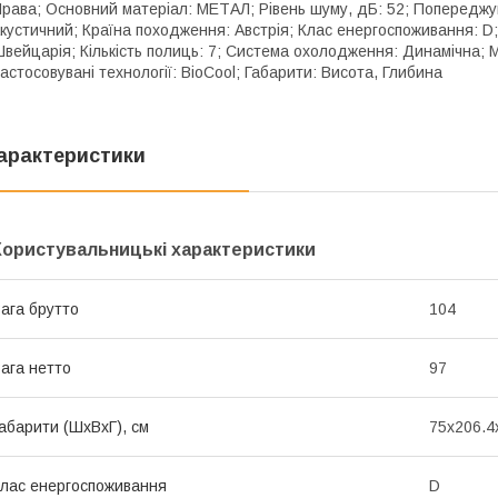
рава; Основний матеріал: МЕТАЛ; Рівень шуму, дБ: 52; Попереджув
кустичний; Країна походження: Австрія; Клас енергоспоживання: D
вейцарія; Кількість полиць: 7; Система охолодження: Динамічна; М
астосовувані технології: BioCool; Габарити: Висота, Глибина
арактеристики
Користувальницькі характеристики
ага брутто
104
ага нетто
97
абарити (ШхВхГ), см
75x206.4
лас енергоспоживання
D