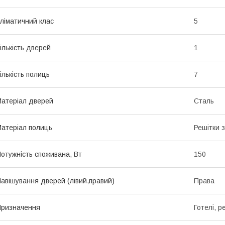
ліматичний клас
5
ількість дверей
1
ількість полиць
7
атеріал дверей
Сталь
атеріал полиць
Решітки 
отужність споживана, Вт
150
авішування дверей (лівий,правий)
Права
ризначення
Готелі, р