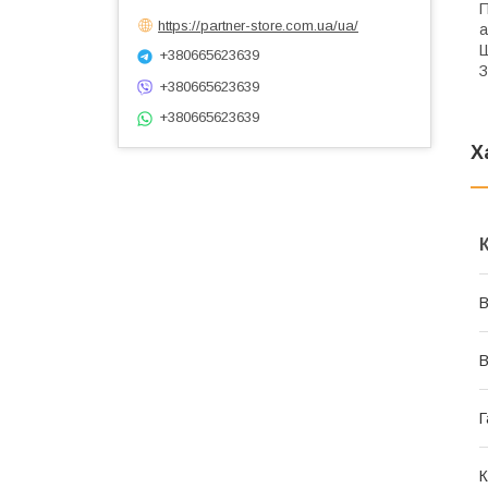
П
https://partner-store.com.ua/ua/
а
Ш
+380665623639
З
+380665623639
+380665623639
Х
В
В
Г
К