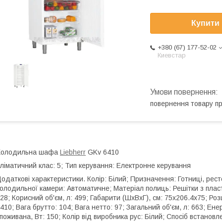
Купити
+380 (67) 177-52-02
Киевстар
повернення товару п
Холодильна шафа
Liebherr
GKv 6410
ліматичний клас: 5; Тип керування: Електронне керування
одаткові характеристики. Колір: Білий; Призначення: Готниці, рес
олодильної камери: Автоматичне; Матеріал полиць: Решітки з плас
28; Корисний об'єм, л: 499; Габарити (ШхВхГ), см: 75x206.4x75; 
410; Вага брутто: 104; Вага нетто: 97; Загальний об'єм, л: 663; Ен
поживана, Вт: 150; Колір від виробника рус: Білий; Спосіб встановл