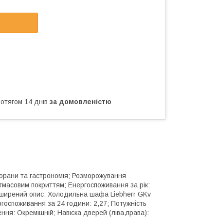
ротягом 14 днів
за домовленістю
торани та гастрономія; Розморожування
тмасовим покриттям; Енергоспоживання за рік:
Розширений опис: Холодильна шафа Liebherr GKv
ергоспоживання за 24 години: 2,27; Потужність
ення: Окремішній; Навіска дверей (ліва,права):