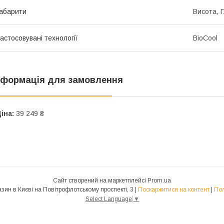
абарити
Висота, 
астосовувані технології
BioCool
нформація для замовлення
іна:
39 249 ₴
Сайт створений на маркетплейсі
Prom.ua
Liebherr фірмовий магазин в Києві на Повітрофлотському проспекті, 3 |
Поскаржитися на контент
|
Пол
Select Language
▼