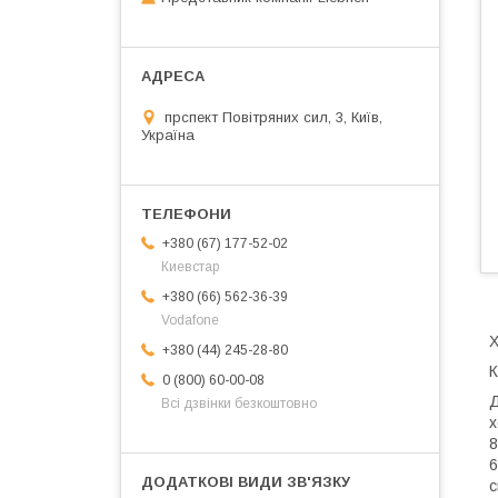
прспект Повітряних сил, 3, Київ,
Україна
+380 (67) 177-52-02
Киевстар
+380 (66) 562-36-39
Vodafone
+380 (44) 245-28-80
К
0 (800) 60-00-08
Д
Всі дзвінки безкоштовно
х
8
6
с