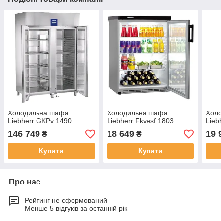
Холодильна шафа
Холодильна шафа
Хол
Liebherr GKPv 1490
Liebherr Fkvesf 1803
Lieb
146 749
18 649
19 
₴
₴
Купити
Купити
Про нас
Рейтинг не сформований
Менше 5 відгуків за останній рік