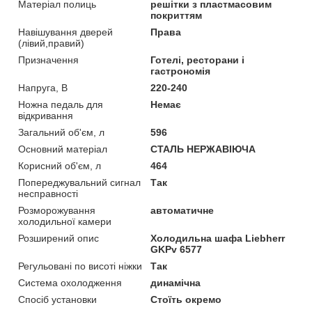
Матеріал полиць
решітки з пластмасовим
покриттям
Навішування дверей
Права
(лівий,правий)
Призначення
Готелі, ресторани і
гастрономія
Напруга, В
220-240
Ножна педаль для
Немає
відкривання
Загальний об'єм, л
596
Основний матеріал
СТАЛЬ НЕРЖАВІЮЧА
Корисний об'єм, л
464
Попереджувальний сигнал
Так
несправності
Розморожування
автоматичне
холодильної камери
Розширений опис
Холодильна шафа Liebherr
GKPv 6577
Регульовані по висоті ніжки
Так
Система охолодження
динамічна
Спосіб установки
Стоїть окремо