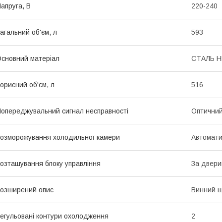
апруга, В
220-240
агальний об'єм, л
593
сновний матеріал
СТАЛЬ 
орисний об'єм, л
516
опереджувальний сигнал несправності
Оптичний
озморожування холодильної камери
Автомат
озташування блоку управління
За двер
озширений опис
Винний ш
егульовані контури охолодження
2