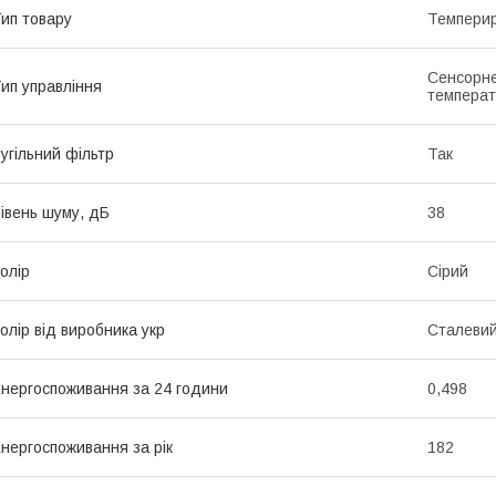
ип товару
Темпери
Сенсорне
ип управління
температ
угільний фільтр
Так
івень шуму, дБ
38
олір
Сірий
олір від виробника укр
Сталеви
нергоспоживання за 24 години
0,498
нергоспоживання за рік
182