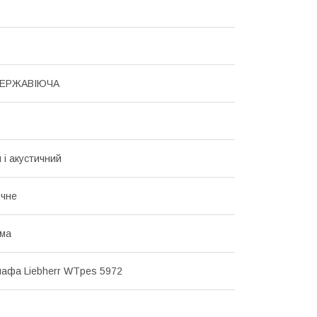
НЕРЖАВІЮЧА
 і акустичний
ичне
има
афа Liebherr WTpes 5972