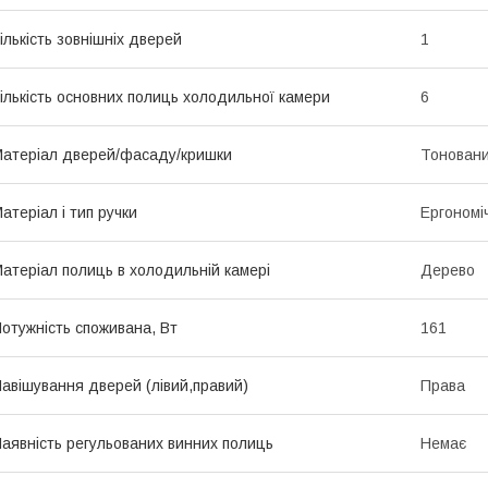
ількість зовнішніх дверей
1
ількість основних полиць холодильної камери
6
атеріал дверей/фасаду/кришки
Тоновани
атеріал і тип ручки
Ергономіч
атеріал полиць в холодильній камері
Дерево
отужність споживана, Вт
161
авішування дверей (лівий,правий)
Права
аявність регульованих винних полиць
Немає