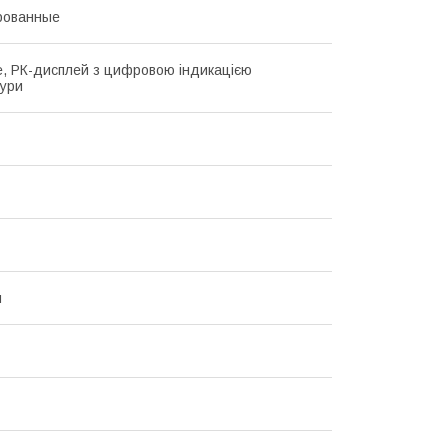
рованные
, РК-дисплей з цифровою індикацією
ури
й