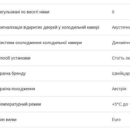
егульовані по висоті ніжки
0
игналізація відкритих дверей у холодильній камері
Акустичн
истема охолодження холодильної камери
Динаміч
посіб установки
Стоїть о
раїна бренду
Швейцар
раїна походження
Австрія
емпературний режим
+5°C до 
ип вилки
Euro