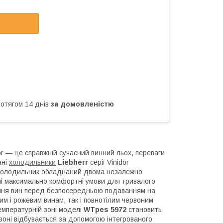
ротягом 14 днів
за домовленістю
or
— це справжній сучасний винний льох, переваги
нні
холодильники
Liebherr
серії
Vinidor
. Холодильник обладнаний двома незалежно
і максимально комфортні умови для тривалого
ення вин перед безпосередньою подаванням на
им і рожевим винам, так і повнотілим червоним
емпературній зоні моделі
WTpes 5972
становить
зоні відбувається за допомогою інтегрованого