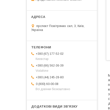
прспект Повітряних сил, 3, Київ,
Україна
+380 (67) 177-52-02
Киевстар
+380 (66) 562-36-39
Vodafone
М
+380 (44) 245-28-80
я
0 (800) 60-00-08
п
к
Всі дзвінки безкоштовно
з
с
д
в