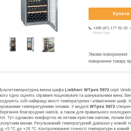
Купити
+380 (67) 177-52-02
Киевстар
повернення товару п
ультитемпературна винна шафа
Liebherr WTpes 5972
серії
Vinid
кого гідно оцінять справжні поціновувачі та шанувальники вина. Ви
оєднують собі найкращі якості температурних і кліматичних шаф
ерованими температурними зонами. У моделі
WTpes 5972
створен
берігання благородних напоїв, а також для правильного охолодж
тіл. Тут однаково комфортно як летким ігристим напоям, легким біл
есертним винам. Регульований температурний діапазон у кожній т
ід +5 °C до +20 °C. Контролювання точності температури в кожній 