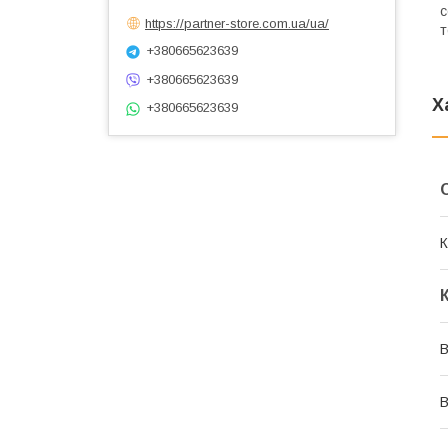
с
https://partner-store.com.ua/ua/
т
+380665623639
+380665623639
Х
+380665623639
К
В
В