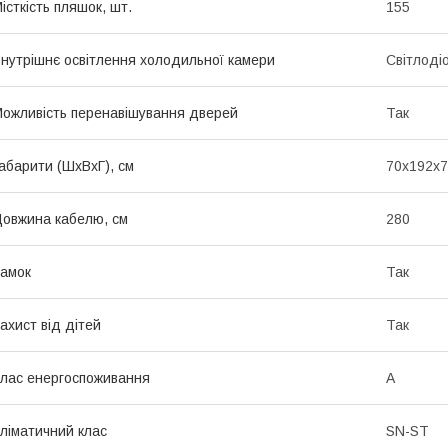
істкість пляшок, шт.
155
нутрішнє освітлення холодильної камери
Світлоді
ожливість перенавішування дверей
Так
абарити (ШхВхГ), см
70x192x7
овжина кабелю, см
280
амок
Так
ахист від дітей
Так
лас енергоспоживання
A
ліматичний клас
SN-ST