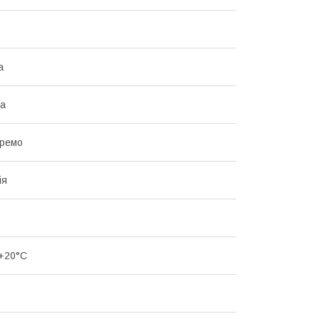
а
на
кремо
ія
+20°C