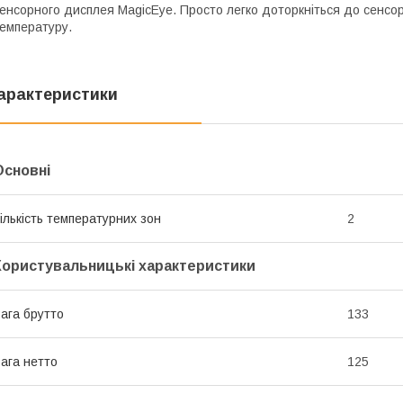
енсорного дисплея
MagicEye
. Просто легко доторкніться до сенсо
емпературу.
арактеристики
Основні
ількість температурних зон
2
Користувальницькі характеристики
ага брутто
133
ага нетто
125