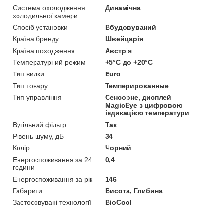
Система охолодження
Динамічна
холодильної камери
Спосіб установки
Вбудовуваний
Країна бренду
Швейцарія
Країна походження
Австрія
Температурний режим
+5°C до +20°C
Тип вилки
Euro
Тип товару
Темперированные
Тип управління
Сенсорне, дисплей
MagicEye з цифровою
індикацією температури
Вугільний фільтр
Так
Рівень шуму, дБ
34
Колір
Чорний
Енергоспоживання за 24
0,4
години
Енергоспоживання за рік
146
Габарити
Висота, Глибина
Застосовувані технології
BioCool