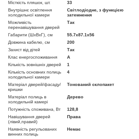
Місткість пляшок, шт.
33
Внутрішнє освітлення
Світлодіодне, з функцією
холодильної камери
затемнення
Можливість
Так
перенавішування дверей
Габарити (ШхВхГ), см
55.7x87.1x56
Довжина кабелю, см
200
Захист від дітей
Так
Клас енергоспоживання
A
Кількість зовнішніх дверей
1
Кількість основних полиць
4
холодильної камери
Матеріал дверей/фасаду/
Тонований склопакет
кришки
Матеріал полиць в
Дерево
холодильній камері
Потужність споживана, Вт
128,8
Навішування дверей
Права
(лівий,правий)
Наявність регульованих
Немає
винних полиць