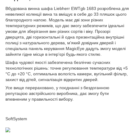
Вбудована винна шафа Liebherr EWTgb 1683 розроблена для
невеликої колекції вина та вміщує в себе до 33 пляшок цього
благородного напою. Модель має дві зони різних
температурних режимів, що дає змогу забезпечити ідеальні
умови для зберігання вин різних сортів і віку. Прозорі
дверцята, дві горизонтальні й одна презентаційна внутрішні
полиці з натурального дерева, м'який довідник дверей і
спеціальна панель керування MagicEye дадуть змогу моделі
зайняти гідне місце в інтер'єрі будь-якого стилю.
Шафа чудової якості забезпечена безліччю сучасних
технологічних рішень: точне регулювання температури від +5
°C до +20 °C, оптимальна вологість камери, вугільний фільтр,
захист від дітей, сигналізація відкритих дверей.
Усе вище перераховано, у поєднанні з бездоганною
репутацією австрійського виробника, дає змогу бути
впевненим у правильності вибору.
SoftSystem