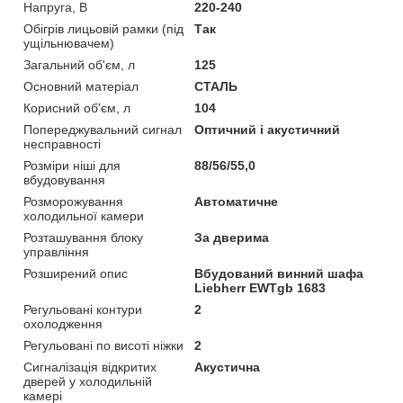
Напруга, В
220-240
Обігрів лицьовій рамки (під
Так
ущільнювачем)
Загальний об'єм, л
125
Основний матеріал
СТАЛЬ
Корисний об'єм, л
104
Попереджувальний сигнал
Оптичний і акустичний
несправності
Розміри ніші для
88/56/55,0
вбудовування
Розморожування
Автоматичне
холодильної камери
Розташування блоку
За дверима
управління
Розширений опис
Вбудований винний шафа
Liebherr EWTgb 1683
Регульовані контури
2
охолодження
Регульовані по висоті ніжки
2
Сигналізація відкритих
Акустична
дверей у холодильній
камері