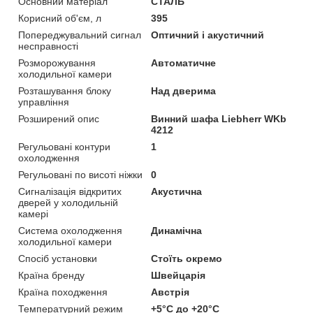
Основний матеріал
СТАЛЬ
Корисний об'єм, л
395
Попереджувальний сигнал
Оптичний і акустичний
несправності
Розморожування
Автоматичне
холодильної камери
Розташування блоку
Над дверима
управління
Розширений опис
Винний шафа Liebherr WKb
4212
Регульовані контури
1
охолодження
Регульовані по висоті ніжки
0
Сигналізація відкритих
Акустична
дверей у холодильній
камері
Система охолодження
Динамічна
холодильної камери
Спосіб установки
Стоїть окремо
Країна бренду
Швейцарія
Країна походження
Австрія
Температурний режим
+5°C до +20°C