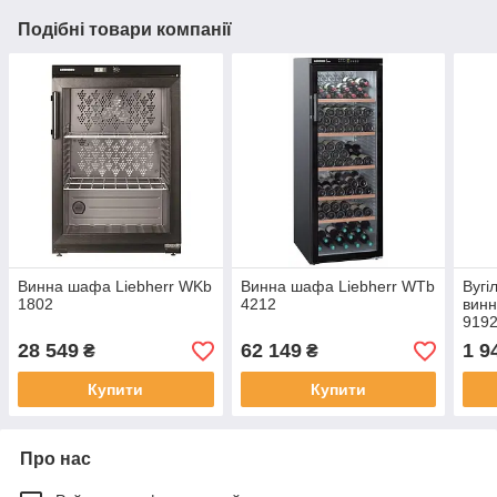
Подібні товари компанії
Винна шафа Liebherr WKb
Винна шафа Liebherr WTb
Вугі
1802
4212
винн
919
28 549
62 149
1 9
₴
₴
Купити
Купити
Про нас