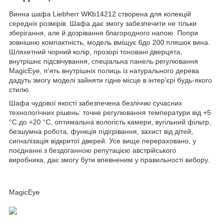
Винна шафа Liebherr WKb14212 створена для колекцій
середніх розмірів. Шафа дає змогу забезпечити не тільки
зберігання, але й дозрівання благородного напою. Попри
зовнішню компактність, модель вміщує 6до 200 пляшок вина.
Шляхетний чорний колір, прозорі тоновані дверцята,
внутрішнє підсвічування, спеціальна панель регулювання
MagicEye, п'ять внутрішніх полиць із натурального дерева
дадуть змогу моделі зайняти гідне місце в інтер'єрі будь-якого
стилю.
Шафа чудової якості забезпечена безліччю сучасних
технологічних рішень: точне регулювання температури від +5
°C до +20 °C, оптимальна вологість камери, вугільний фільтр,
безшумна робота, функція підігрівання, захист від дітей,
сигналізація відкритої дверей. Усе вище перераховано, у
поєднанні з бездоганною репутацією австрійського
виробника, дає змогу бути впевненим у правильності вибору.
MagicEye