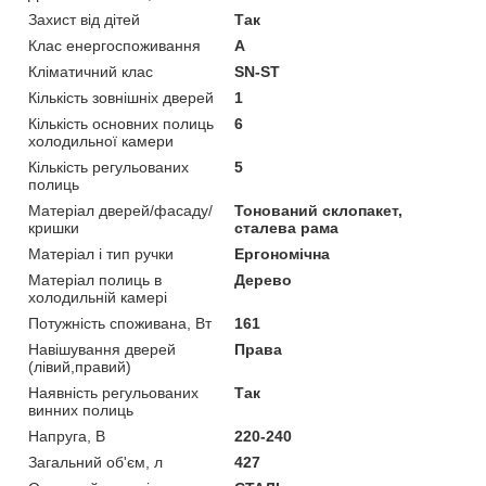
Захист від дітей
Так
Клас енергоспоживання
A
Кліматичний клас
SN-ST
Кількість зовнішніх дверей
1
Кількість основних полиць
6
холодильної камери
Кількість регульованих
5
полиць
Матеріал дверей/фасаду/
Тонований склопакет,
кришки
сталева рама
Матеріал і тип ручки
Ергономічна
Матеріал полиць в
Дерево
холодильній камері
Потужність споживана, Вт
161
Навішування дверей
Права
(лівий,правий)
Наявність регульованих
Так
винних полиць
Напруга, В
220-240
Загальний об'єм, л
427