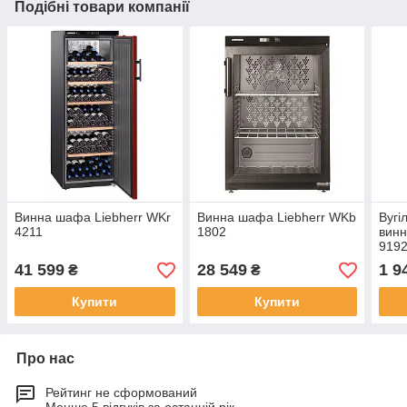
Подібні товари компанії
Винна шафа Liebherr WKr
Винна шафа Liebherr WKb
Вугі
4211
1802
винн
919
41 599
28 549
1 9
₴
₴
Купити
Купити
Про нас
Рейтинг не сформований