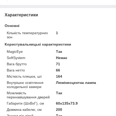
Характеристики
Основні
Кількість температурних
1
зон
Користувальницькі характеристики
MagicEye
Так
SoftSystem
Немає
Вага брутто
71
Вага нетто
66
Місткість пляшок, шт.
164
Внутрішнє освітлення
Люмінесцентна лампа
холодильної камери
Можливість
Так
перенавішування дверей
Габарити (ШхВхГ), см
60x135x73.9
Довжина кабелю, см
200
Захист від дітей
Так