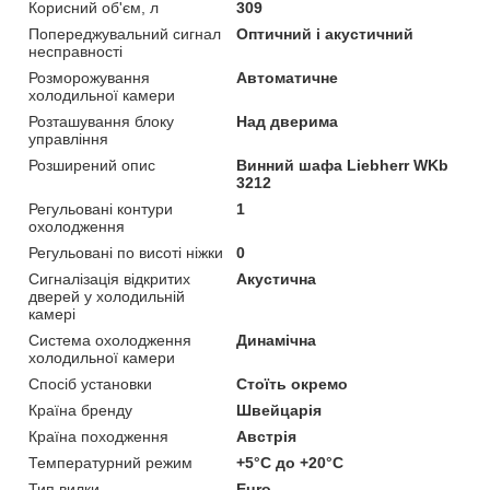
Корисний об'єм, л
309
Попереджувальний сигнал
Оптичний і акустичний
несправності
Розморожування
Автоматичне
холодильної камери
Розташування блоку
Над дверима
управління
Розширений опис
Винний шафа Liebherr WKb
3212
Регульовані контури
1
охолодження
Регульовані по висоті ніжки
0
Сигналізація відкритих
Акустична
дверей у холодильній
камері
Система охолодження
Динамічна
холодильної камери
Спосіб установки
Стоїть окремо
Країна бренду
Швейцарія
Країна походження
Австрія
Температурний режим
+5°C до +20°C
Тип вилки
Euro