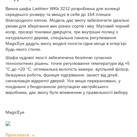
Винна шафа Liebherr WKb 3212 розроблена для колекції
середнього розміру та вміщує в себе до 164 пляшок
благородного напою. Модель дає змогу забезпечити ідеальні
умови для зберігання вин різних сортів і віку. Матовий чорний
колір, прозорі тоновані дверцята, три внутрішні полиці з
натурального дерева, спеціальна панель регулювання
MagicEye дадуть змогу моделі посісти гідне місце в інтер'єрі
будь-якого стилю.
Шафа чудової якості забезпечена безліччю сучасних
технологічних рішень: точне регулювання температури від +5
°C до +20 °C, оптимальна вологість камери, вугільний фільтр,
безшумна робота, функція підігрівання, захист від дітей,
сигналізація відкритої дверей. Усе вище перераховано, у
поєднанні з бездоганною репутацією австрійського
виробника, дає змогу бути впевненим у правильності вибору.
MagicEye
Приховати