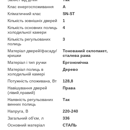
Клас енергоспоживання
A
Кліматичний клас
SN-ST
Кількість зовнішніх дверей
1
Кількість основних полиць
4
холодильної камери
Кількість регульованих
3
полиць
Матеріал дверей/фасаду/
Тонований склопакет,
кришки
сталева рама
Матеріал і тип ручки
Ергономічна
Матеріал полиць в
Дерево
холодильній камері
Потужність споживана, Вт
128,8
Навішування дверей
Права
(лівий,правий)
Наявність регульованих
Так
винних полиць
Напруга, В
220-240
Загальний об'єм, л
336
Основний матеріал
СТАЛЬ