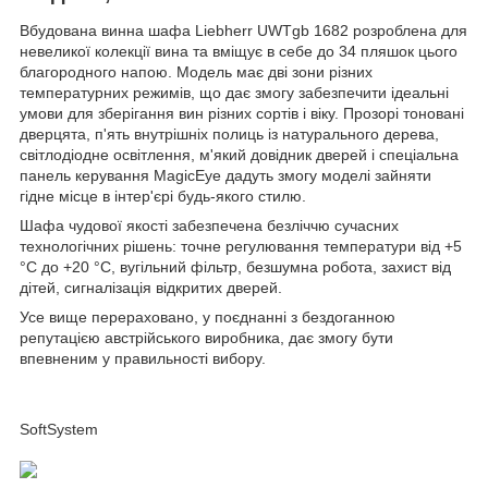
Вбудована винна шафа Liebherr UWTgb 1682 розроблена для
невеликої колекції вина та вміщує в себе до 34 пляшок цього
благородного напою. Модель має дві зони різних
температурних режимів, що дає змогу забезпечити ідеальні
умови для зберігання вин різних сортів і віку. Прозорі тоновані
дверцята, п'ять внутрішніх полиць із натурального дерева,
світлодіодне освітлення, м'який довідник дверей і спеціальна
панель керування MagicEye дадуть змогу моделі зайняти
гідне місце в інтер'єрі будь-якого стилю.
Шафа чудової якості забезпечена безліччю сучасних
технологічних рішень: точне регулювання температури від +5
°C до +20 °C, вугільний фільтр, безшумна робота, захист від
дітей, сигналізація відкритих дверей.
Усе вище перераховано, у поєднанні з бездоганною
репутацією австрійського виробника, дає змогу бути
впевненим у правильності вибору.
SoftSystem