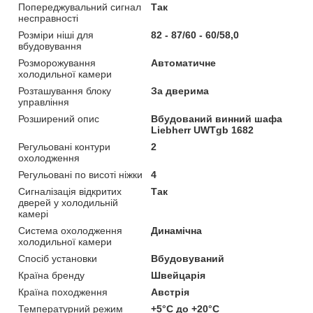
Попереджувальний сигнал
Так
несправності
Розміри ніші для
82 - 87/60 - 60/58,0
вбудовування
Розморожування
Автоматичне
холодильної камери
Розташування блоку
За дверима
управління
Розширений опис
Вбудований винний шафа
Liebherr UWTgb 1682
Регульовані контури
2
охолодження
Регульовані по висоті ніжки
4
Сигналізація відкритих
Так
дверей у холодильній
камері
Система охолодження
Динамічна
холодильної камери
Спосіб установки
Вбудовуваний
Країна бренду
Швейцарія
Країна походження
Австрія
Температурний режим
+5°C до +20°C