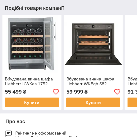
Подібні товари компанії
Вбудована винна шафа
Вбудована винна шафа
Вбу
Liebherr UWKes 1752
Liebherr WKEgb 582
Lieb
55 499
59 999
91 
₴
₴
Купити
Купити
Про нас
Рейтинг не сформований