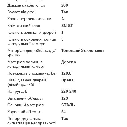
Довжина кабелю, см
280
Захист від дітей
Так
Клас енергоспоживання
A
Кліматичний клас
SN-ST
Кількість зовнішніх дверей
1
Кількість основних полиць
5
холодильної камери
Матеріал дверей/фасаду/
Тонований склопакет
кришки
Матеріал полиць в
Дерево
холодильній камері
Потужність споживана, Вт
128,8
Навішування дверей
Права
(лівий,правий)
Напруга, В
220-240
Загальний об'єм, л
123
Основний матеріал
СТАЛЬ
Корисний об'єм, л
94
Попереджувальна
Так
сигналізація несправності