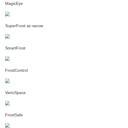
MagicEye
SuperFrost за часом
SmartFrost
FrostControl
VarioSpace
FrostSafe