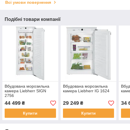
Всі умови повернення
Подібні товари компанії
Вбудована морозильна
Вбудована морозильна
Вбу
камера Liebherr SIGN
камера Liebherr IG 1624
каме
2756
44 499
29 249
34 
₴
₴
Купити
Купити