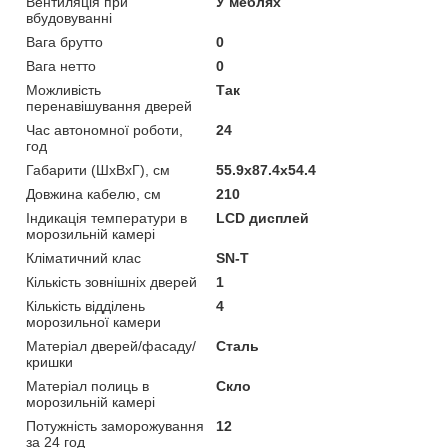
Вентиляція при
У меблях
вбудовуванні
Вага брутто
0
Вага нетто
0
Можливість
Так
перенавішування дверей
Час автономної роботи,
24
год
Габарити (ШхВхГ), см
55.9x87.4x54.4
Довжина кабелю, см
210
Індикація температури в
LCD дисплей
морозильній камері
Кліматичний клас
SN-T
Кількість зовнішніх дверей
1
Кількість відділень
4
морозильної камери
Матеріал дверей/фасаду/
Сталь
кришки
Матеріал полиць в
Скло
морозильній камері
Потужність заморожування
12
за 24 год