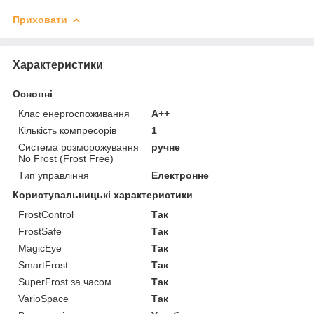
Приховати
Характеристики
Основні
Клас енергоспоживання
A++
Кількість компресорів
1
Система розморожування
ручне
No Frost (Frost Free)
Тип управління
Електронне
Користувальницькі характеристики
FrostControl
Так
FrostSafe
Так
MagicEye
Так
SmartFrost
Так
SuperFrost за часом
Так
VarioSpace
Так