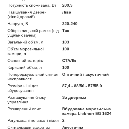
Потужність споживана, Вт
209,3
Навішування дверей
Ліва
(лівий,правий)
Напруга, В
220-240
Обігрів лицьовій рамки (під
Так
ущільнювачем)
Загальний об'єм, л
103
Об'єм морозильної
100
камери, л
Основний матеріал
СТАЛЬ
Корисний об'єм, л
100
Попереджувальний сигнал
Оптичний і акустичний
несправності
Розміри ніші для
87,4 - 88/56 - 57/55,0
вбудовування
Розташування блоку
За дверима
управління
Розширений опис
Вбудована морозильна
камера Liebherr EG 1624
Регульовані по висоті ніжки
2
Сигналізація відкритих
Акустична