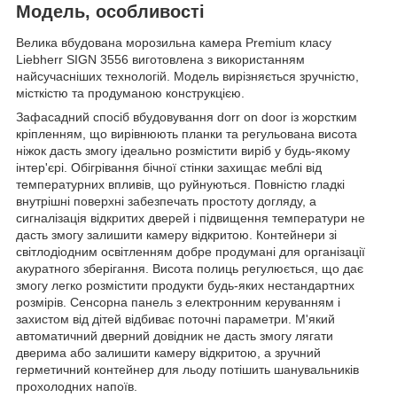
Модель, особливості
Велика вбудована морозильна камера Premium класу
Liebherr SIGN 3556 виготовлена з використанням
найсучасніших технологій. Модель вирізняється зручністю,
місткістю та продуманою конструкцією.
Зафасадний спосіб вбудовування dorr on door із жорстким
кріпленням, що вирівнюють планки та регульована висота
ніжок дасть змогу ідеально розмістити виріб у будь-якому
інтер'єрі. Обігрівання бічної стінки захищає меблі від
температурних впливів, що руйнуються. Повністю гладкі
внутрішні поверхні забезпечать простоту догляду, а
сигналізація відкритих дверей і підвищення температури не
дасть змогу залишити камеру відкритою. Контейнери зі
світлодіодним освітленням добре продумані для організації
акуратного зберігання. Висота полиць регулюється, що дає
змогу легко розмістити продукти будь-яких нестандартних
розмірів. Сенсорна панель з електронним керуванням і
захистом від дітей відбиває поточні параметри. М'який
автоматичний дверний довідник не дасть змогу лягати
дверима або залишити камеру відкритою, а зручний
герметичний контейнер для льоду потішить шанувальників
прохолодних напоїв.