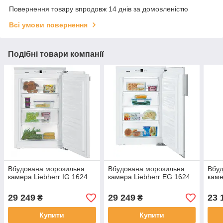
Повернення товару впродовж 14 днів за домовленістю
Всі умови повернення
Подібні товари компанії
Вбудована морозильна
Вбудована морозильна
Вбу
камера Liebherr IG 1624
камера Liebherr EG 1624
каме
29 249
29 249
23 
₴
₴
Купити
Купити