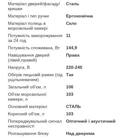
Матеріал дверей/фасаду/
Сталь
кришки
Матеріал і тип ручки
Ергономічна
Матеріал полиць в
Скло
морозильній камері
Потужність заморожування
11
за 24 год
Потужність споживана, Вт
144,9
Навішування дверей
Права
(лівий,правий)
Напруга, В
220-240
Обігрів лицьовій рамки (під
Так
ущільнювачем)
Загальний об'єм, л
106
Об'єм морозильної
103
камери, л
Основний матеріал
СТАЛЬ
Корисний об'єм, л
103
Попереджувальний сигнал
Оптичний і акустичний
несправності
Розташування блоку
Над дверима