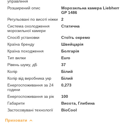
управління
Розширений опис
Морозильна камера Liebherr
GP 1486
Регульовані по висоті ніжки
2
Система охолодження
Статична
морозильної камери
Спосіб установки
Стоїть окремо
Країна бренду
Швейцарія
Країна походження
Болгарія
Тип вилки
Euro
Рівень шуму, дБ
37
Колір
Білий
Колір від виробника укр
Білий
Енергоспоживання за 24
0,273
години
Енергоспоживання за рік
100
Габарити
Висота, Глибина
Застосовувані технології
BioCool
Приховати