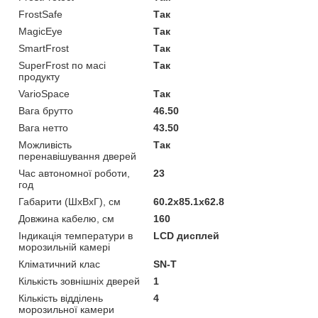
FrostSafe
Так
MagicEye
Так
SmartFrost
Так
SuperFrost по масі
Так
продукту
VarioSpace
Так
Вага брутто
46.50
Вага нетто
43.50
Можливість
Так
перенавішування дверей
Час автономної роботи,
23
год
Габарити (ШхВхГ), см
60.2x85.1x62.8
Довжина кабелю, см
160
Індикація температури в
LCD дисплей
морозильній камері
Кліматичний клас
SN-T
Кількість зовнішніх дверей
1
Кількість відділень
4
морозильної камери