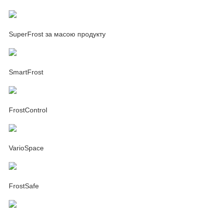
SuperFrost за масою продукту
SmartFrost
FrostControl
VarioSpace
FrostSafe