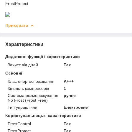
FrostProtect
Приховати
Характеристики
Додаткові функції і характеристики
Захист від дітей
Так
Основні
Клас енергоспоживання
A+++
Кількість компресорів
1
Система розморожування
ручне
No Frost (Frost Free)
Тип управління
Електронне
Користувальницькі характеристики
FrostControl
Так
FrostProtect
Так