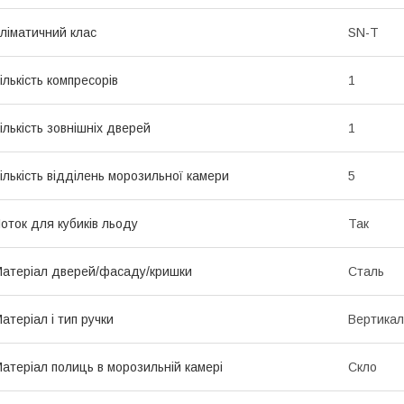
ліматичний клас
SN-T
ількість компресорів
1
ількість зовнішніх дверей
1
ількість відділень морозильної камери
5
оток для кубиків льоду
Так
атеріал дверей/фасаду/кришки
Сталь
атеріал і тип ручки
Вертикал
атеріал полиць в морозильній камері
Скло