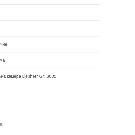
ичне
има
на камера Liebherr GN 3835
на