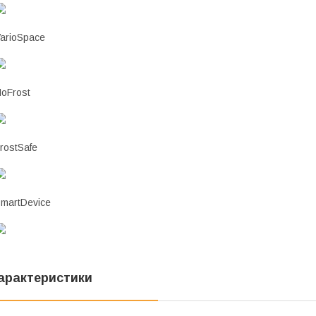
arioSpace
oFrost
rostSafe
martDevice
арактеристики