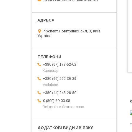
прспект Повітряних сил, 3, Київ,
Україна
+380 (67) 177-52-02
Киевстар
+380 (66) 562-36-39
Vodafone
+380 (44) 245-28-80
0 (800) 60-00-08
S
Всі дзвінки безкоштовно
F