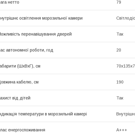
ага нетто
79
нутрішнє освітлення морозильної камери
Світлоді
ожливість перенавішування дверей
Так
ас автономної роботи, год
20
абарити (ШхВхГ), см
70x135x
овжина кабелю, см
190
ахист від дітей
Так
ндикація температури в морозильній камері
Внутріш
лас енергоспоживання
A+++