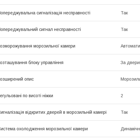
опереджувальна сигналізація несправності
Так
опереджувальний сигнал несправності
Так
озморожування морозильної камери
Автомат
озташування блоку управління
За двер
озширений опис
Морозиль
егульовані по висоті ніжки
2
игналізація відкритих дверей в морозильній камері
Так
истема охолодження морозильної камери
Динаміч