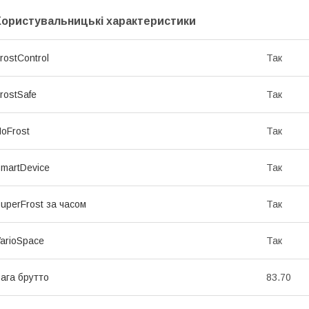
Користувальницькі характеристики
rostControl
Так
rostSafe
Так
oFrost
Так
martDevice
Так
uperFrost за часом
Так
arioSpace
Так
ага брутто
83.70