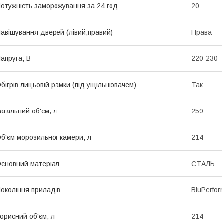
отужність заморожування за 24 год
20
авішування дверей (лівий,правий)
Права
апруга, В
220-230
бігрів лицьовій рамки (під ущільнювачем)
Так
агальний об'єм, л
259
б'єм морозильної камери, л
214
сновний матеріал
СТАЛЬ
окоління приладів
BluPerfo
орисний об'єм, л
214