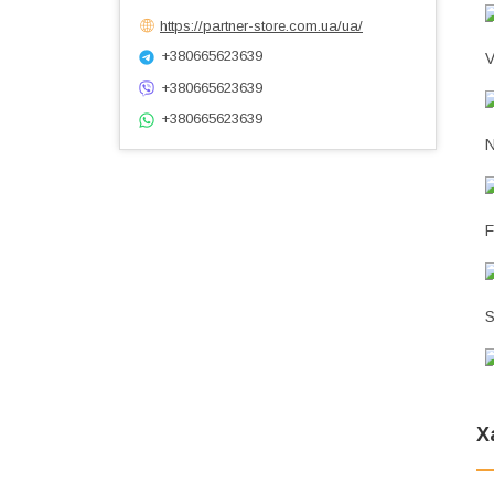
https://partner-store.com.ua/ua/
+380665623639
V
+380665623639
+380665623639
N
F
S
Х