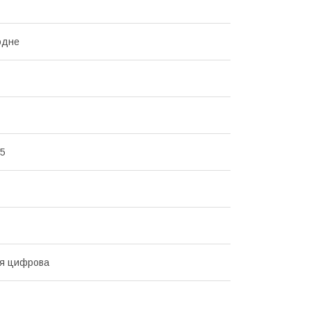
одне
75
ня цифрова