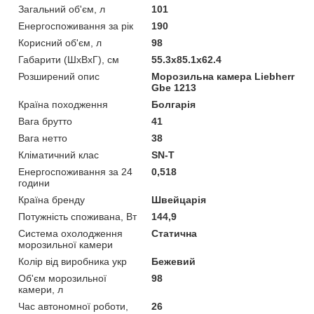
Загальний об'єм, л
101
Енергоспоживання за рік
190
Корисний об'єм, л
98
Габарити (ШхВхГ), см
55.3x85.1x62.4
Розширений опис
Морозильна камера Liebherr
Gbe 1213
Країна походження
Болгарія
Вага брутто
41
Вага нетто
38
Кліматичний клас
SN-T
Енергоспоживання за 24
0,518
години
Країна бренду
Швейцарія
Потужність споживана, Вт
144,9
Система охолодження
Статична
морозильної камери
Колір від виробника укр
Бежевий
Об'єм морозильної
98
камери, л
Час автономної роботи,
26