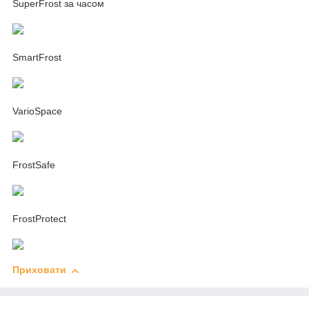
SuperFrost за часом
SmartFrost
VarioSpace
FrostSafe
FrostProtect
Приховати