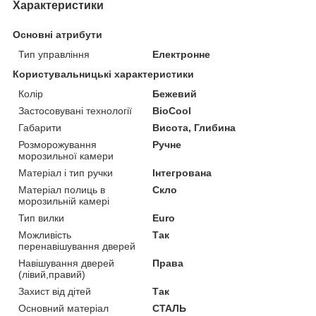
Характеристики
Основні атрибути
Тип управління
Електронне
Користувальницькі характеристики
Колір
Бежевий
Застосовувані технології
BioCool
Габарити
Висота, Глибина
Розморожування
Ручне
морозильної камери
Матеріал і тип ручки
Інтегрована
Матеріал полиць в
Скло
морозильній камері
Тип вилки
Euro
Можливість
Так
перенавішування дверей
Навішування дверей
Права
(лівий,правий)
Захист від дітей
Так
Основний матеріал
СТАЛЬ