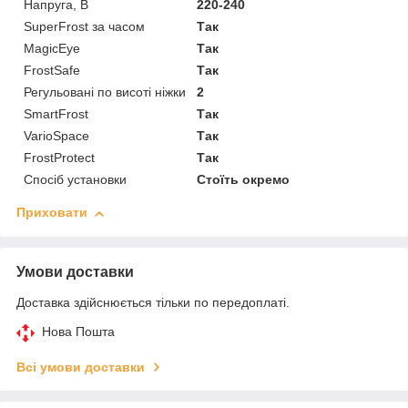
Напруга, В
220-240
SuperFrost за часом
Так
MagicEye
Так
FrostSafe
Так
Регульовані по висоті ніжки
2
SmartFrost
Так
VarioSpace
Так
FrostProtect
Так
Спосіб установки
Стоїть окремо
Приховати
Умови доставки
Доставка здійснюється тільки по передоплаті.
Нова Пошта
Всі умови доставки