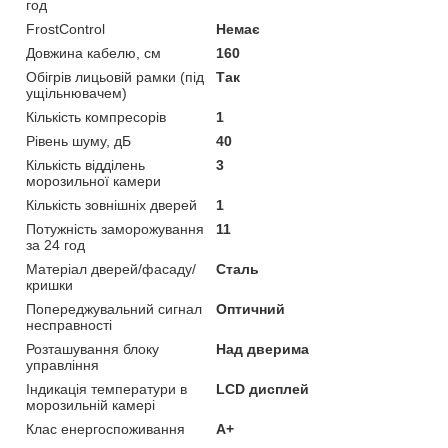
год
FrostControl
Немає
Довжина кабелю, см
160
Обігрів лицьовій рамки (під
Так
ущільнювачем)
Кількість компресорів
1
Рівень шуму, дБ
40
Кількість відділень
3
морозильної камери
Кількість зовнішніх дверей
1
Потужність заморожування
11
за 24 год
Матеріал дверей/фасаду/
Сталь
кришки
Попереджувальний сигнал
Оптичний
несправності
Розташування блоку
Над дверима
управління
Індикація температури в
LCD дисплей
морозильній камері
Клас енергоспоживання
A+