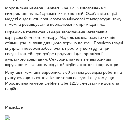
Морозильна камера Liebherr Gbe 1213 виготовлена з
використанням найсучасніших технологій. Особливістю цієї
моделі є здатність працювати за мінусової температури, тому
її можна розміщувати в неопалюваних приміщеннях.
Окремісна компактна камера забезпечена металевим
корпусом бежевого кольору. Модель можна розмістити під
стільницею, знявши для цього верхню панель. Повністю гладкі
внутрішні поверхні забезпечать простоту догляду, а три
висувні контейнери добре продумані для організації
акуратного зберігання. Сенсорна панель з електронним
керуванням і захистом від дітей відбиває поточні параметри.
Репутація компанії-виробника з 60-річним досвідом роботи на
ринку холодильної техніки не залишає сумнівів у тому, що
Морозильна камера Liebherr Gbe 1213 слугуватиме довго та
надійно.
MagicEye