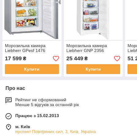
Морозильна камера
Морозильна камера
Мор
Liebherr GPesf 1476
Liebherr GNP 2356
Lieb
17 599
25 449
51 
₴
₴
Купити
Купити
Про нас
Рейтинг не сформований
Менше 5 відгуків за останній рік
Працює з 15.02.2013
м. Київ
прспект Повітряних сил, 3, Київ, Україна