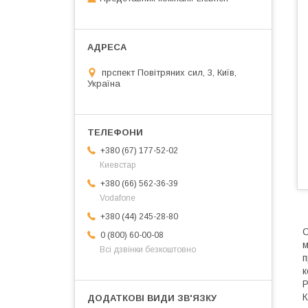
прспект Повітряних сил, 3, Київ,
Україна
+380 (67) 177-52-02
Киевстар
+380 (66) 562-36-39
Vodafone
+380 (44) 245-28-80
0 (800) 60-00-08
м
Всі дзвінки безкоштовно
п
к
Р
К