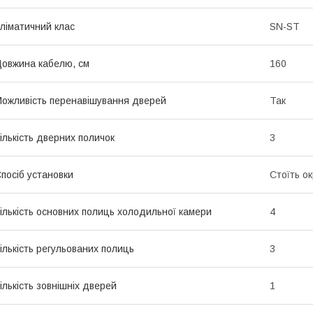
ліматичний клас
SN-ST
овжина кабелю, см
160
ожливість перенавішування дверей
Так
ількість дверних поличок
3
посіб установки
Стоїть о
ількість основних полиць холодильної камери
4
ількість регульованих полиць
3
ількість зовнішніх дверей
1