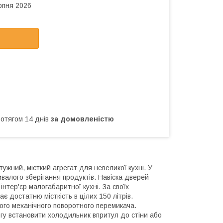
рпня 2026
ротягом 14 днів
за домовленістю
ужний, місткий агрегат для невеликої кухні. У
валого зберігання продуктів. Навіска дверей
нтер'єр малогабаритної кухні. За своїх
ає достатню місткість в цілих
150 літрів
.
го механічного поворотного перемикача.
у встановити холодильник впритул до стіни або