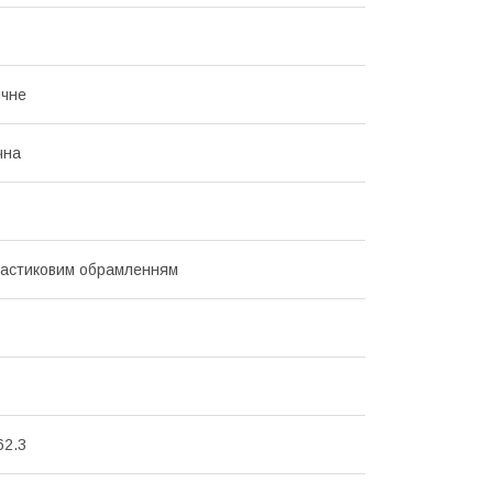
ичне
чна
ластиковим обрамленням
62.3