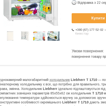
Відправка з 22 се
Купити
+380 (67) 177-52-02
Киевстар
повернення товару п
Однокамерний малогабаритний
холодильник
Liebherr T 1710
— пот
ініатюрному холодильнику є все, що потрібно для правильного, три
рава, змінна. Холодильник
Liebherr
ідеально підлаштовується під і
омпактних зовнішніх параметрів 85х55х62 см холодильник
T 1710
м
егулювання температури здійснюється вручну за допомогою зручно
онструктивні особливості окремішнього
Liebherr T 1710
дають змог