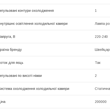
егульовані контури охолодження
1
нутрішнє освітлення холодильної камери
Лампа р
апруга, В
220-240
раїна бренду
Швейцар
оток для яєць
Так
егульовані по висоті ніжки
2
истема охолодження холодильної камери
Статичн
іна
200000