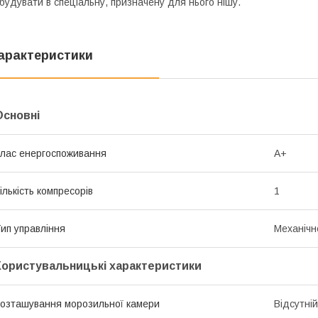
будувати в спеціальну, призначену для нього нішу.
арактеристики
Основні
лас енергоспоживання
A+
ількість компресорів
1
ип управління
Механічн
Користувальницькі характеристики
озташування морозильної камери
Відсутній