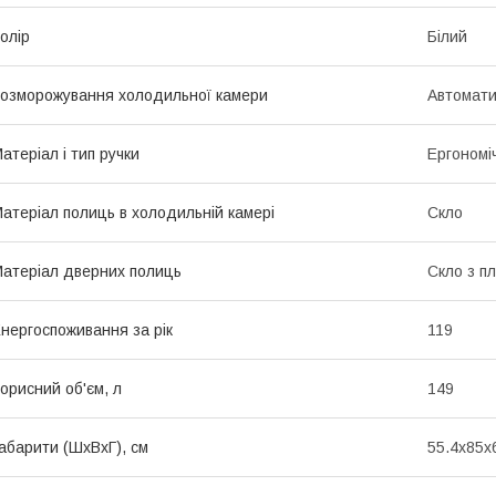
олір
Білий
озморожування холодильної камери
Автомат
атеріал і тип ручки
Ергономі
атеріал полиць в холодильній камері
Скло
атеріал дверних полиць
Скло з п
нергоспоживання за рік
119
орисний об'єм, л
149
абарити (ШхВхГ), см
55.4x85x