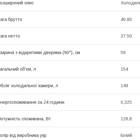
озширений опис
Холодиль
ага брутто
40.80
ага нетто
37.50
ирина з відкритими дверима (90°), см
59
агальний об'єм, л
154
бсяг холодильної камери, л
149
нергоспоживання за 24 години
0,325
отужність споживана, Вт
128,8
олір від виробника укр
Білий