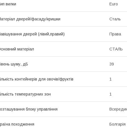
ип вилки
Euro
атеріал дверей/фасаду/кришки
Сталь
авішування дверей (лівий,правий)
Права
сновний матеріал
СТАЛЬ
івень шуму, дБ
39
ількість контейнерів для овочів/фруктів
1
ількість температурних зон
1
озташування блоку управління
Всередині
раїна походження
Болгарія