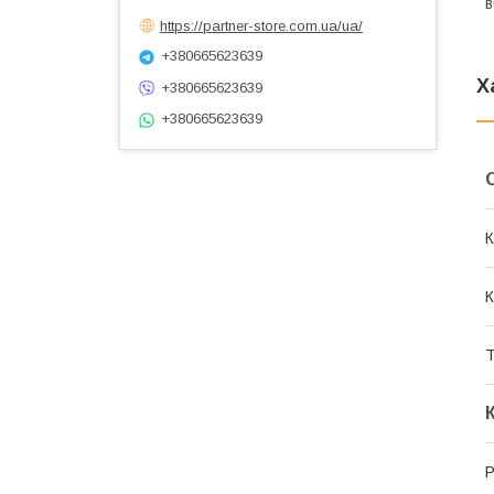
в
https://partner-store.com.ua/ua/
+380665623639
Х
+380665623639
+380665623639
К
К
Т
Р