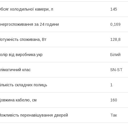
бсяг холодильної камери, л
145
нергоспоживання за 24 години
0,169
отужність споживана, Вт
128,8
олір від виробника укр
Білий
ліматичний клас
SN-ST
ількість складних полиць
1
овжина кабелю, см
160
ожливість перенавішування дверей
Так