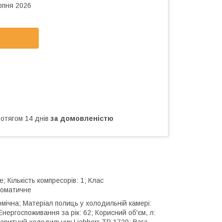
рпня 2026
ротягом 14 днів
за домовленістю
 Кількість компресорів: 1; Клас
томатичне
омічна; Матеріал полиць у холодильній камері:
ергоспоживання за рік: 62; Корисний об'єм, л:
баритний холодильник Liebherr TP 1720; Вага