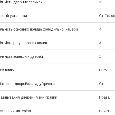
ількість дверних поличок
3
посіб установки
Стоїть о
ількість основних полиць холодильної камери
4
ількість регульованих полиць
3
ількість зовнішніх дверей
1
ип вилки
Euro
атеріал дверей/фасаду/кришки
Сталь
авішування дверей (лівий,правий)
Права
сновний матеріал
СТАЛЬ