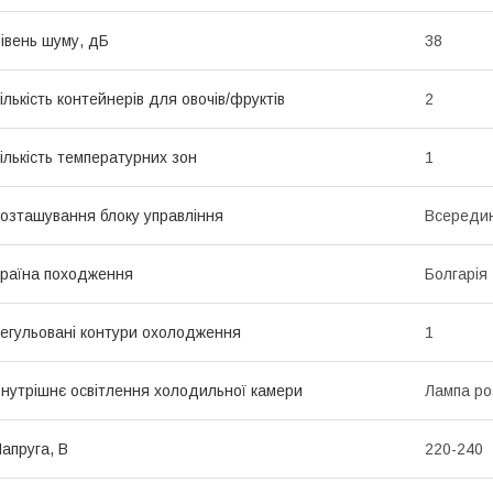
івень шуму, дБ
38
ількість контейнерів для овочів/фруктів
2
ількість температурних зон
1
озташування блоку управління
Всередині
раїна походження
Болгарія
егульовані контури охолодження
1
нутрішнє освітлення холодильної камери
Лампа р
апруга, В
220-240