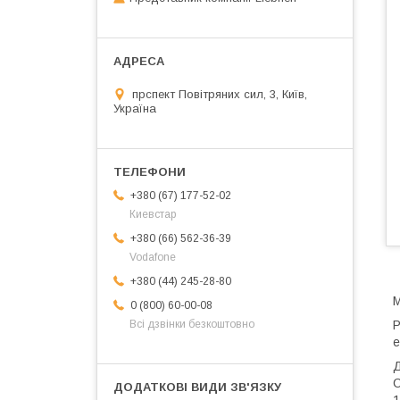
прспект Повітряних сил, 3, Київ,
Україна
+380 (67) 177-52-02
Киевстар
+380 (66) 562-36-39
Vodafone
+380 (44) 245-28-80
0 (800) 60-00-08
Р
Всі дзвінки безкоштовно
е
Д
С
1