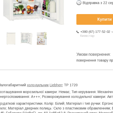
Відправка з 22 се
Купити
+380 (67) 177-52-02
Киевстар
повернення товару п
Малогабаритний
холодильник
Liebherr
TP 1720
озташування морозильної камери: Немає; Тип керування: Механічне;
нергоспоживання: A+++; Розморожування холодильної камери: Ав
одаткові характеристики. Колір: Білий; Матеріал і тип ручки: Ергон
кло; Матеріал дверних полиць: Скло з пластиковим обрамленням; Ен
45; Габарити (ШхВхГ), см: 60.1x85x62.8; Розширений опис: Малога