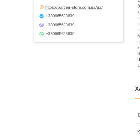
б
https://partner-store.com.ua/ua/
х
+380665623639
в
п
+380665623639
п
+380665623639
М
ш
к
В
Ш
С
Х
К