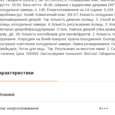
рутто: 39.50; Вага нетто: 36.80; Ширина з відкритими дверима (90°)
олодильної камери, л: 145; Енергоспоживання за 24 години: 0,169; 
иробника рус: Білий; Кліматичний клас: SN-ST; Кількість складаних
еренавішування дверей: Так; Кількість дверних полиць: 3; Спосіб в
олиць холодильної камери: 4; Кількість регульованих полиць: 3; Кіль
атеріал дверей/фасаду/кришки: Сталь; Навіска дверей (ліва,права
уму, дБ: 38; Кількість контейнерів для овочів/фруктів: 2; Кількіст
ерування: Усередині на бічній поверхні; Країна походження: Болгар
нутрішнє освітлення холодильної камери: Лампа розжарювання; На
вейцарія; Лоток для яєць: Так; Регульовані за висотою ніжки: 2;
татична; Ціна: 200000; Застосовувані технології: BioCool; Габарити
арактеристики
Основні
лас енергоспоживання
A+++