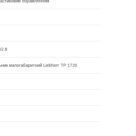
ластиковим обрамленням
62.8
ник малогабаритний Liebherr TP 1720