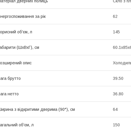
атеріал дверних полиць
Скло з п
нергоспоживання за рік
62
орисний об'єм, л
145
абарити (ШхВхГ), см
60.1x85x
озширений опис
Холодиль
ага брутто
39.50
ага нетто
36.80
ирина з відкритими дверима (90°), см
64
агальний об'єм, л
150