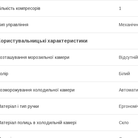
ількість компресорів
1
ип управління
Механічн
Користувальницькі характеристики
озташування морозильної камери
Відсутній
олір
Білий
озморожування холодильної камери
Автомат
атеріал і тип ручки
Ергономі
атеріал полиць в холодильній камері
Скло