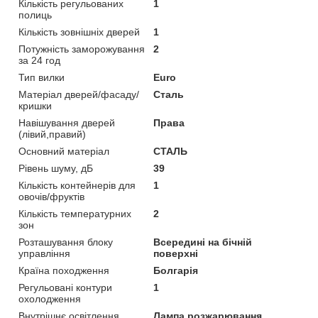
Кількість регульованих
1
полиць
Кількість зовнішніх дверей
1
Потужність заморожування
2
за 24 год
Тип вилки
Euro
Матеріал дверей/фасаду/
Сталь
кришки
Навішування дверей
Права
(лівий,правий)
Основний матеріал
СТАЛЬ
Рівень шуму, дБ
39
Кількість контейнерів для
1
овочів/фруктів
Кількість температурних
2
зон
Розташування блоку
Всередині на бічній
управління
поверхні
Країна походження
Болгарія
Регульовані контури
1
охолодження
Внутрішнє освітлення
Лампа розжарювання