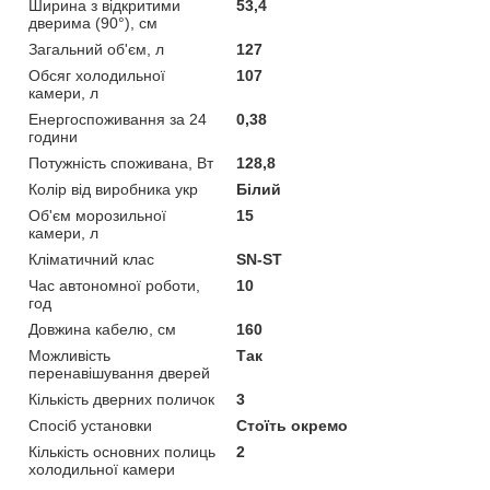
Ширина з відкритими
53,4
дверима (90°), см
Загальний об'єм, л
127
Обсяг холодильної
107
камери, л
Енергоспоживання за 24
0,38
години
Потужність споживана, Вт
128,8
Колір від виробника укр
Білий
Об'єм морозильної
15
камери, л
Кліматичний клас
SN-ST
Час автономної роботи,
10
год
Довжина кабелю, см
160
Можливість
Так
перенавішування дверей
Кількість дверних поличок
3
Спосіб установки
Стоїть окремо
Кількість основних полиць
2
холодильної камери