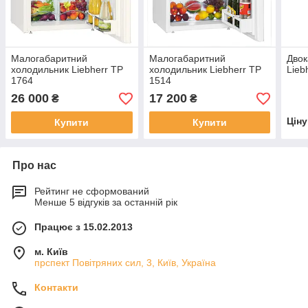
Малогабаритний
Малогабаритний
Двок
холодильник Liebherr TP
холодильник Liebherr TP
Lieb
1764
1514
26 000
17 200
₴
₴
Цін
Купити
Купити
Про нас
Рейтинг не сформований
Менше 5 відгуків за останній рік
Працює з 15.02.2013
м. Київ
прспект Повітряних сил, 3, Київ, Україна
Контакти