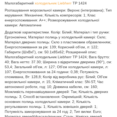
Малогабаритний
холодильник
Liebherr
TP 1424
Розташування морозильної камери: Верхнє (інтегрована); Тип
керування: Механічне; Кількість компресорів: 1; Клас
енергоспоживання: A++; Розморожування холодильної
камери: Автоматичне
Додаткові характеристики. Колір: Білий; Матеріал і тип ручки:
Ергономічна; Матеріал полиць у холодильній камері: Скло;
Матеріал дверних полиць: Скло з пластиковим обрамленням;
Енергоспоживання за рік: 139; Корисний об'єм, л: 122;
Габарити (ШхВхГ), см: 50.1x85x62; Розширений опис:
Малогабаритний холодильник Liebherr TP 1424; Вага брутто:
40; Вага нетто: 37.30; Ширина з відкритими дверима (90°), см:
53,4; Загальний об'єм, л: 127; Об'єм холодильної камери, л:
107; Енергоспоживання за 24 години: 0,38; Потужність
споживана, Вт: 128,8; Колір від виробника рус: Білий; Об'єм
морозильної камери, л: 15; Кліматичний клас: SN-ST; Час
автономної роботи, год: 10; Довжина кабелю, см: 160;
Можливість перенавішування дверей: Так; Кількість дверних
полиць: 3; Спосіб встановлення: Окремішній; Кількість
основних полиць холодильної камери: 2; Кількість
регульованих полиць: 1; Кількість зовнішніх дверей: 1;
Потужність заморожування за 24 год: 2; Тип вилки: Euro;
Матеріал дверей/фасаду/кришки: Сталь; Навіска дверей