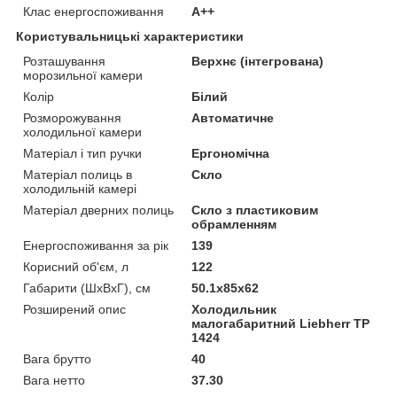
Клас енергоспоживання
A++
Користувальницькі характеристики
Розташування
Верхнє (інтегрована)
морозильної камери
Колір
Білий
Розморожування
Автоматичне
холодильної камери
Матеріал і тип ручки
Ергономічна
Матеріал полиць в
Скло
холодильній камері
Матеріал дверних полиць
Скло з пластиковим
обрамленням
Енергоспоживання за рік
139
Корисний об'єм, л
122
Габарити (ШхВхГ), см
50.1x85x62
Розширений опис
Холодильник
малогабаритний Liebherr TP
1424
Вага брутто
40
Вага нетто
37.30