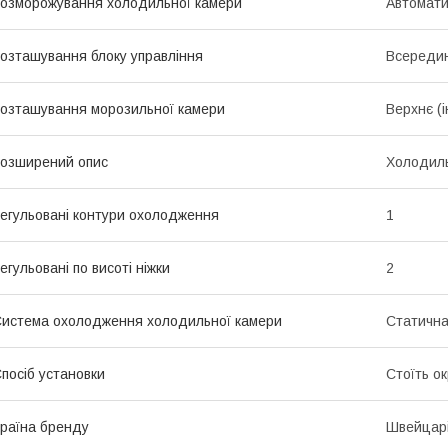
озморожування холодильної камери
Автомат
озташування блоку управління
Всередині
озташування морозильної камери
Верхнє (
озширений опис
Холодиль
егульовані контури охолодження
1
егульовані по висоті ніжки
2
истема охолодження холодильної камери
Статичн
посіб установки
Стоїть о
раїна бренду
Швейцар