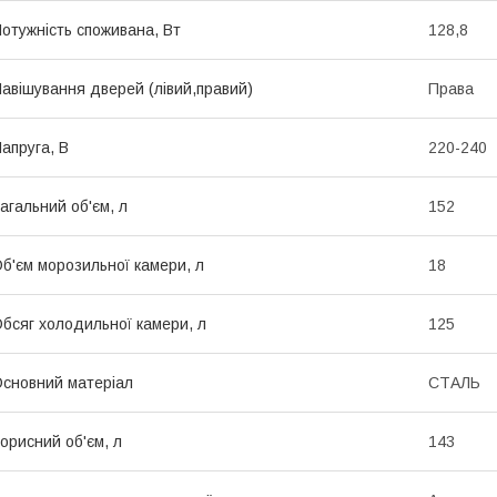
отужність споживана, Вт
128,8
авішування дверей (лівий,правий)
Права
апруга, В
220-240
агальний об'єм, л
152
б'єм морозильної камери, л
18
бсяг холодильної камери, л
125
сновний матеріал
СТАЛЬ
орисний об'єм, л
143