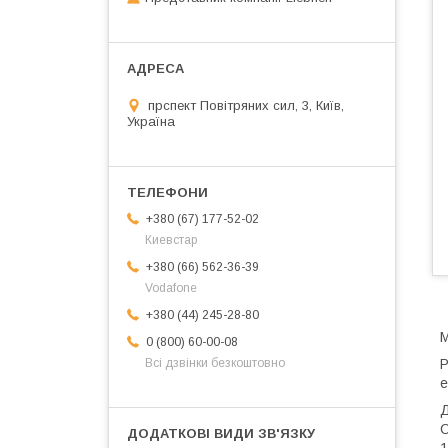
прспект Повітряних сил, 3, Київ,
Україна
+380 (67) 177-52-02
Киевстар
+380 (66) 562-36-39
Vodafone
+380 (44) 245-28-80
0 (800) 60-00-08
Р
Всі дзвінки безкоштовно
е
Д
С
1