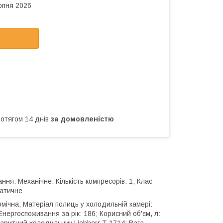
рпня 2026
ротягом 14 днів
за домовленістю
ня: Механічне; Кількість компресорів: 1; Клас
матичне
омічна; Матеріал полиць у холодильній камері:
ергоспоживання за рік: 186; Корисний об'єм, л:
баритний холодильник Liebherr T 1714; Вага