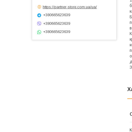
б
https://partner-store.com.ua/ua/
к
+380665623639
Б
п
+380665623639
в
+380665623639
К
к
к
п
о
д
З
Х
К