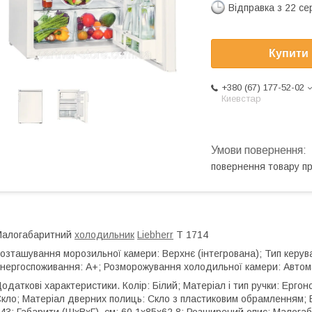
Відправка з 22 се
Купити
+380 (67) 177-52-02
Киевстар
повернення товару п
Малогабаритний
холодильник
Liebherr
T 1714
озташування морозильної камери: Верхнє (інтегрована); Тип керуван
нергоспоживання: A+; Розморожування холодильної камери: Авто
одаткові характеристики. Колір: Білий; Матеріал і тип ручки: Ергон
кло; Матеріал дверних полиць: Скло з пластиковим обрамленням; Ен
43; Габарити (ШхВхГ), см: 60.1x85x62.8; Розширений опис: Малога