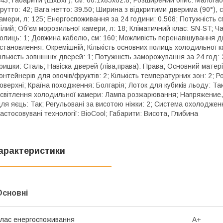
рутто: 42; Вага нетто: 39.50; Ширина з відкритими дверима (90°), с
амери, л: 125; Енергоспоживання за 24 години: 0,508; Потужність сп
ілий; Об'єм морозильної камери, л: 18; Кліматичний клас: SN-ST; Ча
олиць: 1; Довжина кабелю, см: 160; Можливість перенавішування две
становлення: Окремішній; Кількість основних полиць холодильної ка
ількість зовнішніх дверей: 1; Потужність заморожування за 24 год:
ришки: Сталь; Навіска дверей (ліва,права): Права; Основний матері
онтейнерів для овочів/фруктів: 2; Кількість температурних зон: 2; 
оверхні; Країна походження: Болгарія; Лоток для кубиків льоду: Та
світлення холодильної камери: Лампа розжарювання; Напряжение, 
ля яєць: Так; Регульовані за висотою ніжки: 2; Система охолоджен
астосовувані технології: BioCool; Габарити: Висота, Глибина
арактеристики
Основні
лас енергоспоживання
A+