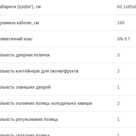
абарити (ШхВхГ), см
60.1x85x
овжина кабелю, см
160
ліматичний клас
SN-ST
ількість дверних поличок
3
ількість контейнерів для овочів/фруктів
2
ількість зовнішніх дверей
1
ількість основних полиць холодильної камери
2
ількість регульованих полиць
1
ількість складних полиць
1