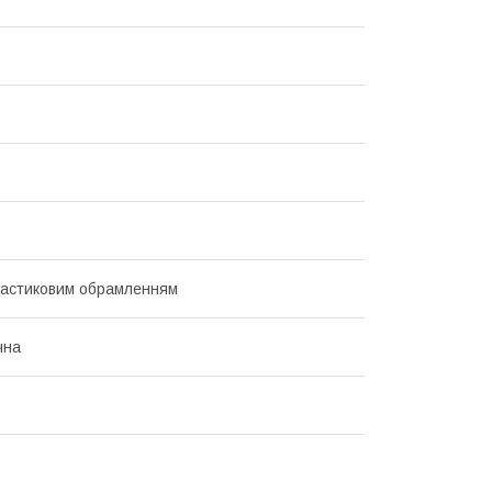
ластиковим обрамленням
чна