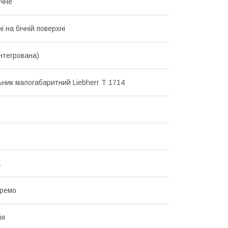
ичне
 на бічній поверхні
інтегрована)
ник малогабаритний Liebherr T 1714
а
кремо
ія