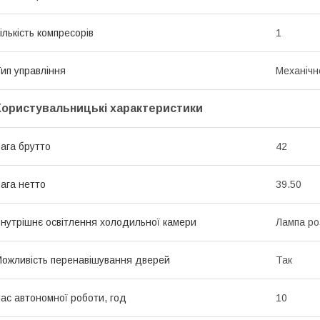
ількість компресорів
1
ип управління
Механічн
Користувальницькі характеристики
ага брутто
42
ага нетто
39.50
нутрішнє освітлення холодильної камери
Лампа р
ожливість перенавішування дверей
Так
ас автономної роботи, год
10