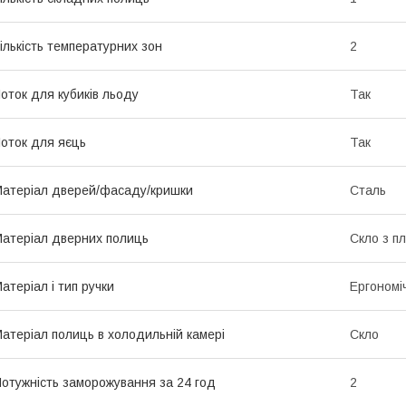
ількість температурних зон
2
оток для кубиків льоду
Так
оток для яєць
Так
атеріал дверей/фасаду/кришки
Сталь
атеріал дверних полиць
Скло з п
атеріал і тип ручки
Ергономі
атеріал полиць в холодильній камері
Скло
отужність заморожування за 24 год
2