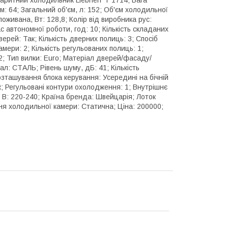
м: 64; Загальний об'єм, л: 152; Об'єм холодильної
оживана, Вт: 128,8; Колір від виробника рус:
с автономної роботи, год: 10; Кількість складаних
рей: Так; Кількість дверних полиць: 3; Спосіб
мери: 2; Кількість регульованих полиць: 1;
 2; Тип вилки: Euro; Матеріал дверей/фасаду/
ал: СТАЛЬ; Рівень шуму, дБ: 41; Кількість
Розташування блока керування: Усередині на бічній
к; Регульовані контури охолодження: 1; Внутрішнє
В: 220-240; Країна бренда: Швейцарія; Лоток
ня холодильної камери: Статична; Ціна: 200000;