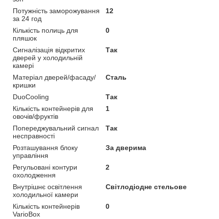
Потужність заморожування
12
за 24 год
Кількість полиць для
0
пляшок
Сигналізація відкритих
Так
дверей у холодильній
камері
Матеріал дверей/фасаду/
Сталь
кришки
DuoCooling
Так
Кількість контейнерів для
1
овочів/фруктів
Попереджувальний сигнал
Так
несправності
Розташування блоку
За дверима
управління
Регульовані контури
2
охолодження
Внутрішнє освітлення
Світлодіодне стельове
холодильної камери
Кількість контейнерів
0
VarioBox