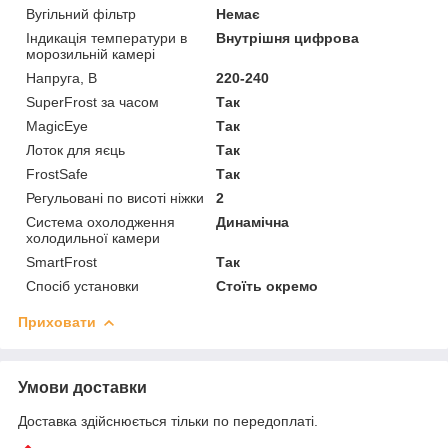
Вугільний фільтр
Немає
Індикація температури в
Внутрішня цифрова
морозильній камері
Напруга, В
220-240
SuperFrost за часом
Так
MagicEye
Так
Лоток для яєць
Так
FrostSafe
Так
Регульовані по висоті ніжки
2
Система охолодження
Динамічна
холодильної камери
SmartFrost
Так
Спосіб установки
Стоїть окремо
Приховати
Умови доставки
Доставка здійснюється тільки по передоплаті.