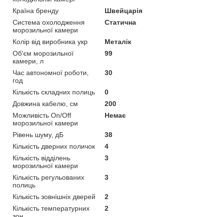
Країна бренду
Швейцарія
Система охолодження
Статична
морозильної камери
Колір від виробника укр
Металік
Об'єм морозильної
99
камери, л
Час автономної роботи,
30
год
Кількість складних полиць
0
Довжина кабелю, см
200
Можливість On/Off
Немає
морозильної камери
Рівень шуму, дБ
38
Кількість дверних поличок
4
Кількість відділень
3
морозильної камери
Кількість регульованих
3
полиць
Кількість зовнішніх дверей
2
Кількість температурних
2
зон