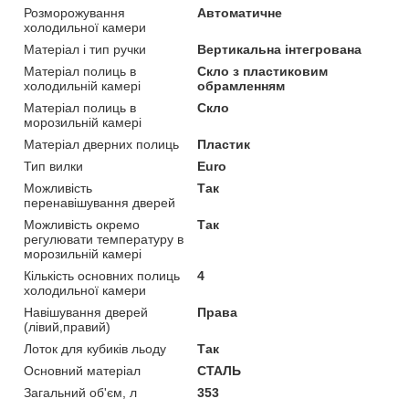
Розморожування
Автоматичне
холодильної камери
Матеріал і тип ручки
Вертикальна інтегрована
Матеріал полиць в
Скло з пластиковим
холодильній камері
обрамленням
Матеріал полиць в
Скло
морозильній камері
Матеріал дверних полиць
Пластик
Тип вилки
Euro
Можливість
Так
перенавішування дверей
Можливість окремо
Так
регулювати температуру в
морозильній камері
Кількість основних полиць
4
холодильної камери
Навішування дверей
Права
(лівий,правий)
Лоток для кубиків льоду
Так
Основний матеріал
СТАЛЬ
Загальний об'єм, л
353