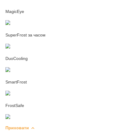
MagicEye
SuperFrost за часом
DuoCooling
SmartFrost
FrostSafe
Приховати