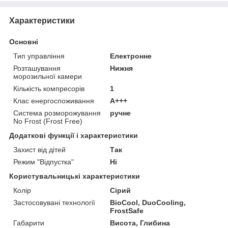
Характеристики
Основні
Тип управління
Електронне
Розташування
Нижня
морозильної камери
Кількість компресорів
1
Клас енергоспоживання
A+++
Система розморожування
ручне
No Frost (Frost Free)
Додаткові функції і характеристики
Захист від дітей
Так
Режим "Відпустка"
Ні
Користувальницькі характеристики
Колір
Сірий
Застосовувані технології
BioCool, DuoCooling,
FrostSafe
Габарити
Висота, Глибина