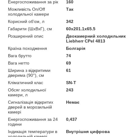
Енергоспоживання за рік
160
Можливість On/Off
Так
холодильної камери
Корисний об'єм, л
342
Габарити (ШхВхГ), см
60x201.1x65.5
Розширений опис
Двокамерний холодильник
Liebherr CPel 4813
Країна походження
Болгарія
Вага брутто
74
Вага нетто
69
Ширина з відкритими
61
дверима (90°), см
Кліматичний клас
SN-T
Обсяг холодильної
243
камери, л
Сигналізація відкритих
Немає
дверей в морозильній
камері
Енергоспоживання за 24
0,437
години
Індикація температури в
Внутрішня цифрова
холодильній камері