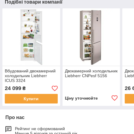
Подібні товари компанії
Вбудований двокамерний
Двокамерний холодильник
Двок
холодильник Liebherr
Liebherr CNPesf 5156
Lieb
ICUS 3324
24 099
26 
₴
Ціну уточнюйте
Купити
Про нас
Рейтинг не сформований
Менше 5 відгуків за останній рік