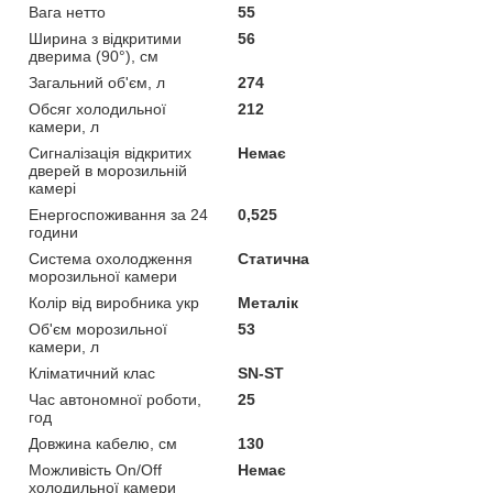
Вага нетто
55
Ширина з відкритими
56
дверима (90°), см
Загальний об'єм, л
274
Обсяг холодильної
212
камери, л
Сигналізація відкритих
Немає
дверей в морозильній
камері
Енергоспоживання за 24
0,525
години
Система охолодження
Статична
морозильної камери
Колір від виробника укр
Металік
Об'єм морозильної
53
камери, л
Кліматичний клас
SN-ST
Час автономної роботи,
25
год
Довжина кабелю, см
130
Можливість On/Off
Немає
холодильної камери