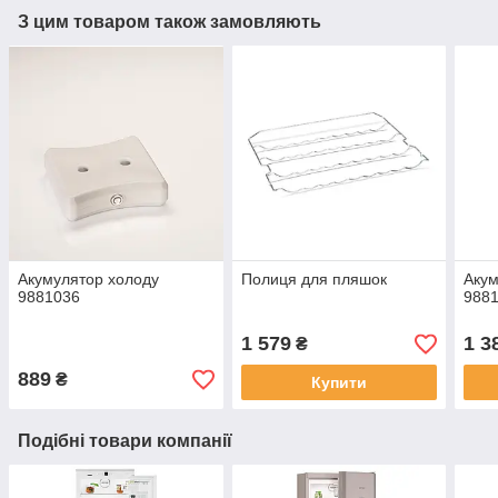
З цим товаром також замовляють
Акумулятор холоду
Полиця для пляшок
Акум
9881036
988
1 579
1 3
₴
889
₴
Купити
Подібні товари компанії