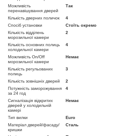
Можливість
Так
перенавішування дверей
Кількість дверних поличок
4
Спосіб установки
Стоїть окремо
Кількість відділень
2
морозильної камери
Кількість основних полиць
4
холодильної камери
Можливість On/Off
Немає
морозильної камери
Кількість регульованих
3
полиць
Кількість зовнішніх дверей
2
Потужність заморожування
4
за 24 год
Сигналізація відкритих
Немає
дверей у холодильній
камері
Тип вилки
Euro
Матеріал дверей/фасаду/
Сталь
кришки