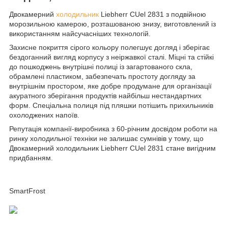
Двокамерний
холодильник
Liebherr CUel 2831 з подвійною
морозильною камерою, розташованою знизу, виготовлений із
використанням найсучасніших технологій.
Захисне покриття сірого кольору полегшує догляд і зберігає
бездоганний вигляд корпусу з неіржавкої сталі. Міцні та стійкі
до пошкоджень внутрішні полиці із загартованого скла,
обрамлені пластиком, забезпечать простоту догляду за
внутрішнім простором, яке добре продумане для організації
акуратного зберігання продуктів найбільш нестандартних
форм. Спеціальна полиця під пляшки потішить прихильників
охолоджених напоїв.
Репутація компанії-виробника з 60-річним досвідом роботи на
ринку холодильної техніки не залишає сумнівів у тому, що
Двокамерний холодильник Liebherr CUel 2831 стане вигідним
придбанням.
SmartFrost