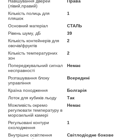
Навішування дверей
Права
(лівий,правий)
Кількість полиць для
1
пляшок
Основний матеріал
СТАЛЬ
Рівень шуму, дБ
39
Кількість контейнерів для
2
овочів/фруктів
Кількість температурних
2
зон
Попереджувальний сигнал
Немає
несправності
Розташування блоку
Всередині
управління
Країна походження
Болгарія
Лоток для кубиків льоду
Так
Можливість окремо
Немає
регулювати температуру в
морозильній камері
Регульовані контури
1
охолодження
Внутрішнє освітлення
Світлодіодне бокове