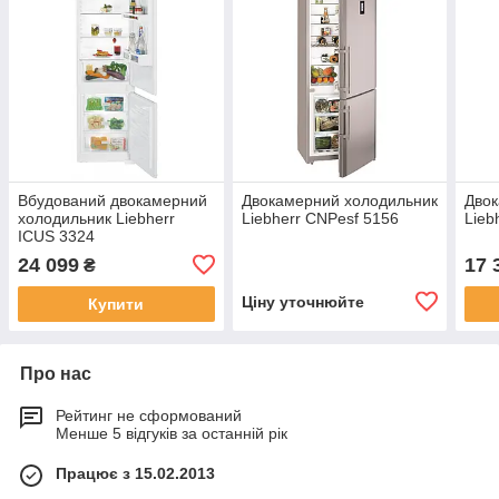
Вбудований двокамерний
Двокамерний холодильник
Двок
холодильник Liebherr
Liebherr CNPesf 5156
Lieb
ICUS 3324
24 099
17 
₴
Ціну уточнюйте
Купити
Про нас
Рейтинг не сформований
Менше 5 відгуків за останній рік
Працює з 15.02.2013