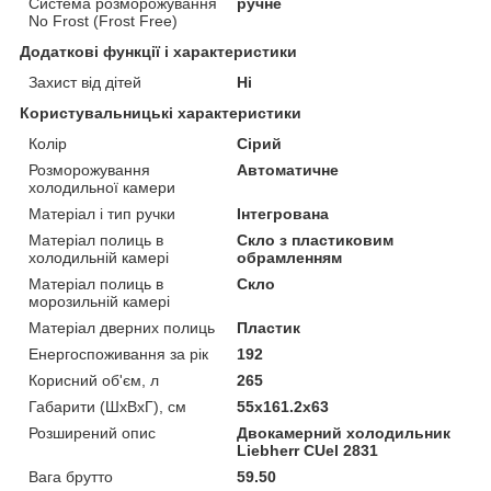
Система розморожування
ручне
No Frost (Frost Free)
Додаткові функції і характеристики
Захист від дітей
Ні
Користувальницькі характеристики
Колір
Сірий
Розморожування
Автоматичне
холодильної камери
Матеріал і тип ручки
Інтегрована
Матеріал полиць в
Скло з пластиковим
холодильній камері
обрамленням
Матеріал полиць в
Скло
морозильній камері
Матеріал дверних полиць
Пластик
Енергоспоживання за рік
192
Корисний об'єм, л
265
Габарити (ШхВхГ), см
55x161.2x63
Розширений опис
Двокамерний холодильник
Liebherr CUel 2831
Вага брутто
59.50