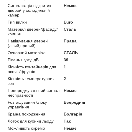
Сигналізація відкритих
Немає
дверей у холодильній
камері
Тип вилки
Euro
Матеріал дверей/фасаду/
Сталь
кришки
Навішування дверей
Права
(лівий,правий)
Основний матеріал
СТАЛЬ
Рівень шуму, дБ
39
Кількість контейнерів для
1
овочів/фруктів
Кількість температурних
2
зон
Попереджувальний сигнал
Немає
несправності
Розташування блоку
Всередині
управління
Країна походження
Болгарія
Лоток для кубиків льоду
Так
Можливість окремо
Немає