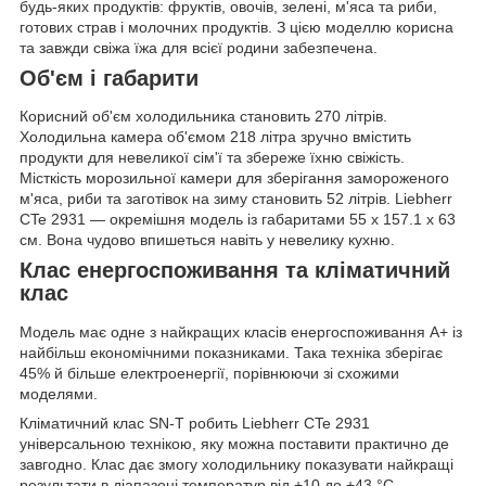
будь-яких продуктів: фруктів, овочів, зелені, м'яса та риби,
готових страв і молочних продуктів. З цією моделлю корисна
та завжди свіжа їжа для всієї родини забезпечена.
Об'єм і габарити
Корисний об'єм холодильника становить 270 літрів.
Холодильна камера об'ємом 218 літра зручно вмістить
продукти для невеликої сім'ї та збереже їхню свіжість.
Місткість морозильної камери для зберігання замороженого
м'яса, риби та заготівок на зиму становить 52 літрів. Liebherr
CTe 2931 — окремішня модель із габаритами 55 x 157.1 x 63
см. Вона чудово впишеться навіть у невелику кухню.
Клас енергоспоживання та кліматичний
клас
Модель має одне з найкращих класів енергоспоживання А+ із
найбільш економічними показниками. Така техніка зберігає
45% й більше електроенергії, порівнюючи зі схожими
моделями.
Кліматичний клас SN-T робить Liebherr CTe 2931
універсальною технікою, яку можна поставити практично де
завгодно. Клас дає змогу холодильнику показувати найкращі
результати в діапазоні температур від +10 до +43 °C.