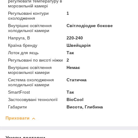
регулювати температуру в
морозильній камері
Регульовані контури
1
охолодження
Внутрішнє освітлення
Світлодіодне бокове
холодильної камери
Напруга, В
220-240
Країна бренду
Швейцарія
Лоток для яєць
Так
Регульовані по висоті ніжки
2
Внутрішнє освітлення
Немає
морозильної камери
Система охолодження
Статична
холодильної камери
SmartFrost
Так
Застосовувані технології
BioCool
Габарити
Висота, Глибина
Приховати