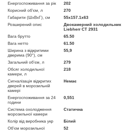
Енергоспоживання за рік
202
Корисний об'єм, л
270
Габарити (ШхВхГ), см
55x157.1x63
Розширений опис
Двокамерний холодильник
Liebherr CT 2931
Вага брутто
65.50
Вага нетто
61.50
Ширина з відкритими
55,9
дверима (90°), см
Загальний об'єм, л
279
Обсяг холодильної
218
камери, л
Сигналізація відкритих
Немає
дверей в морозильній
камері
Енергоспоживання за 24
0,551
години
Система охолодження
Статична
морозильної камери
Колір від виробника укр
Білий
Об'єм морозильної
52