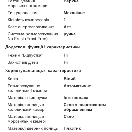
Розташування
Верхнє
морозильної камери
Тип управління
Механічне
Кількість компресорів
1
Клас енергоспоживання
A++
Система розморожування
ручне
No Frost (Frost Free)
Додаткові функції і характеристики
Режим "Відпустка"
Ні
Захист від дітей
Ні
Користувальницькі характеристики
Колір
Білий
Розморожування
Автоматичне
холодильної камери
Матеріал і тип ручки
Інтегрована
Матеріал полиць в
Скло з пластиковим
холодильній камері
обрамленням
Матеріал полиць в
Скло
морозильній камері
Матеріал дверних полиць
Пластик