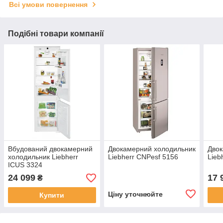
Всі умови повернення
Подібні товари компанії
Вбудований двокамерний
Двокамерний холодильник
Двок
холодильник Liebherr
Liebherr CNPesf 5156
Lieb
ICUS 3324
24 099
17 
₴
Ціну уточнюйте
Купити