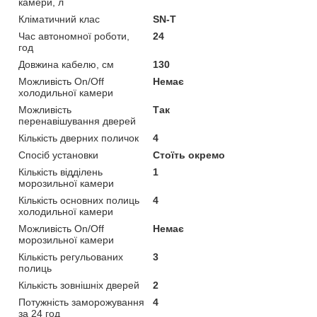
камери, л
Кліматичний клас
SN-T
Час автономної роботи,
24
год
Довжина кабелю, см
130
Можливість On/Off
Немає
холодильної камери
Можливість
Так
перенавішування дверей
Кількість дверних поличок
4
Спосіб установки
Стоїть окремо
Кількість відділень
1
морозильної камери
Кількість основних полиць
4
холодильної камери
Можливість On/Off
Немає
морозильної камери
Кількість регульованих
3
полиць
Кількість зовнішніх дверей
2
Потужність заморожування
4
за 24 год