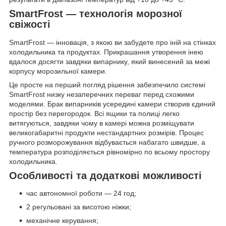
SmartFrost — технологія морозної
свіжості
SmartFrost — інновація, з якою ви забудете про іній на стінках
холодильника та продуктах. Прикрашання утворення інею
вдалося досягти завдяки випарнику, який винесений за межі
корпусу морозильної камери.
Це просте на перший погляд рішення забезпечило системі
SmartFrost низку незаперечних переваг перед схожими
моделями. Брак випарників усередині камери створив єдиний
простір без перегородок. Всі ящики та полиці легко
витягуються, завдяки чому в камері можна розміщувати
великогабаритні продукти нестандартних розмірів. Процес
ручного розморожування відбувається набагато швидше, а
температура розподіляється рівномірно по всьому простору
холодильника.
Особливості та додаткові можливості
час автономної роботи — 24 год;
2 регульовані за висотою ніжки;
механічне керування;