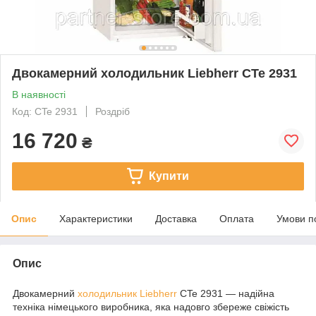
Двокамерний холодильник Liebherr CTe 2931
В наявності
Код: CTe 2931
Роздріб
16 720
₴
Купити
Опис
Характеристики
Доставка
Оплата
Умови п
Опис
Двокамерний
холодильник
Liebherr
CTe 2931 — надійна
техніка німецького виробника, яка надовго збереже свіжість