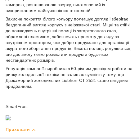
камерою, розташованою зверху, виготовлений із
використанням найсучасніших технологій.
Захисне покриття білого кольору полегшує догляд і зберігає
бездоганний вигляд корпусу з неіржавкої сталі. Міцні та стійкі
до пошкоджень внутрішні полиці із загартованого скла,
обрамлені пластиком, забезпечать простоту догляду за
внутрішнім простором, яке добре продумане для організації
акуратного зберігання продуктів. Висота полиць регулюється,
що дає змогу легко розмістити продукти будь-яких
нестандартних розмірів.
Репутація компанії-виробника з 60-річним досвідом роботи на
ринку холодильної техніки не залишає сумнівів у тому, що
Двокамерний холодильник Liebherr CT 2531 стане вигідним
придбанням.
SmartFrost
Приховати