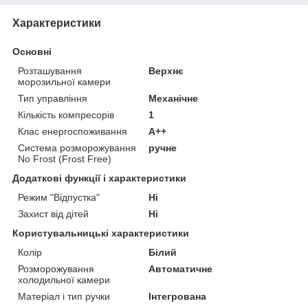
Характеристики
Основні
Розташування
Верхнє
морозильної камери
Тип управління
Механічне
Кількість компресорів
1
Клас енергоспоживання
A++
Система розморожування
ручне
No Frost (Frost Free)
Додаткові функції і характеристики
Режим "Відпустка"
Ні
Захист від дітей
Ні
Користувальницькі характеристики
Колір
Білий
Розморожування
Автоматичне
холодильної камери
Матеріал і тип ручки
Інтегрована