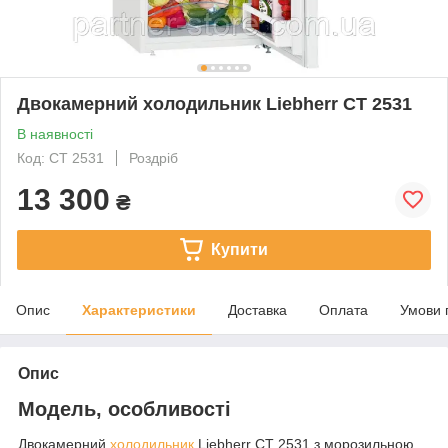
Двокамерний холодильник Liebherr CT 2531
В наявності
Код: CT 2531
Роздріб
13 300
₴
Купити
Опис
Характеристики
Доставка
Оплата
Умови 
Опис
Модель, особливості
Двокамерний
холодильник
Liebherr CT 2531 з морозильною