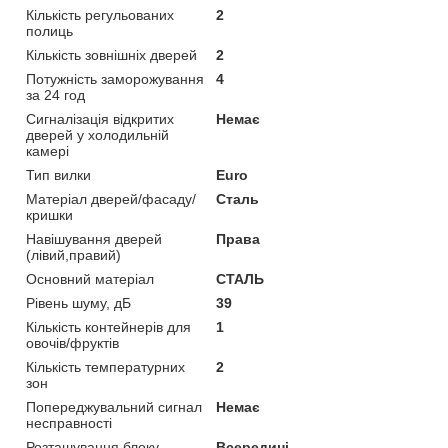
Кількість регульованих
2
полиць
Кількість зовнішніх дверей
2
Потужність заморожування
4
за 24 год
Сигналізація відкритих
Немає
дверей у холодильній
камері
Тип вилки
Euro
Матеріал дверей/фасаду/
Сталь
кришки
Навішування дверей
Права
(лівий,правий)
Основний матеріал
СТАЛЬ
Рівень шуму, дБ
39
Кількість контейнерів для
1
овочів/фруктів
Кількість температурних
2
зон
Попереджувальний сигнал
Немає
несправності
Розташування блоку
Всередині