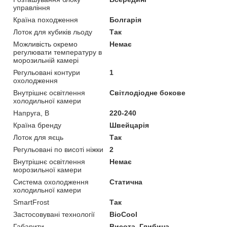
управління
Країна походження
Болгарія
Лоток для кубиків льоду
Так
Можливість окремо
Немає
регулювати температуру в
морозильній камері
Регульовані контури
1
охолодження
Внутрішнє освітлення
Світлодіодне бокове
холодильної камери
Напруга, В
220-240
Країна бренду
Швейцарія
Лоток для яєць
Так
Регульовані по висоті ніжки
2
Внутрішнє освітлення
Немає
морозильної камери
Система охолодження
Статична
холодильної камери
SmartFrost
Так
Застосовувані технології
BioCool
Габарити
Висота, Глибина