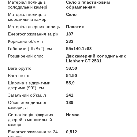
Матеріал полиць в
Скло з пластиковим
холодильній камері
обрамленням
Матеріал полиць в
Скло
морозильній камері
Матеріал дверних полиць
Пластик
Енергоспоживання за рік
187
Корисний об'єм, л
233
Габарити (ШхВхГ), см
55x140.1x63
Розширений опис
Двокамерний холодильник
Liebherr CT 2531
Вага брутто
58.50
Вага нетто
54.50
Ширина з відкритими
55,9
дверима (90°), см
Загальний об'єм, л
241
Обсяг холодильної
189
камери, л
Сигналізація відкритих
Немає
дверей в морозильній
камері
Енергоспоживання за 24
0,512
години