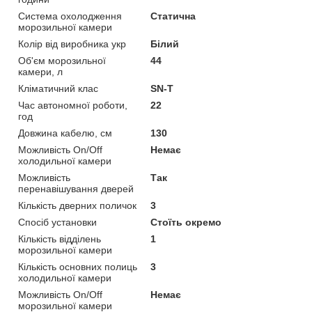
Система охолодження
Статична
морозильної камери
Колір від виробника укр
Білий
Об'єм морозильної
44
камери, л
Кліматичний клас
SN-T
Час автономної роботи,
22
год
Довжина кабелю, см
130
Можливість On/Off
Немає
холодильної камери
Можливість
Так
перенавішування дверей
Кількість дверних поличок
3
Спосіб установки
Стоїть окремо
Кількість відділень
1
морозильної камери
Кількість основних полиць
3
холодильної камери
Можливість On/Off
Немає
морозильної камери