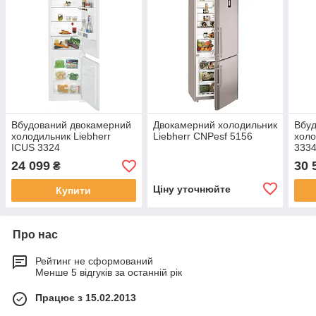
Вбудований двокамерний
Двокамерний холодильник
Вбу
холодильник Liebherr
Liebherr CNPesf 5156
холо
ICUS 3324
333
24 099
30 
₴
Ціну уточнюйте
Купити
Про нас
Рейтинг не сформований
Менше 5 відгуків за останній рік
Працює з 15.02.2013