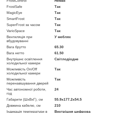
FrostControl
Немає
FrostSafe
Так
MagicEye
Так
SmartFrost
Так
SuperFrost за часом
Так
VarioSpace
Так
Вентиляція при
У меблях
вбудовуванні
Вага брутто
65.30
Вага нетто
61.50
Внутрішнє освітлення
Світлодіодне
холодильної камери
Можливість On/Off
Так
холодильної камери
Можливість
Так
перенавішування дверей
Час автономної роботи,
24
год
Габарити (ШхВхГ), см
55.9x177.2x54.5
Довжина кабелю, см
210
Індикація температури в
Внутрішня цифрова