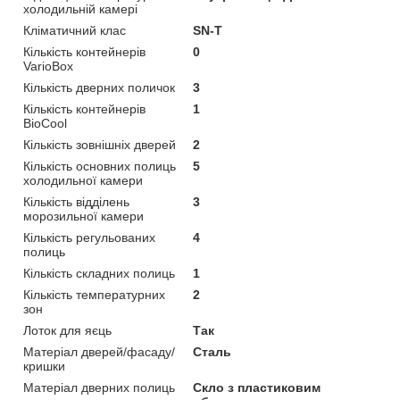
холодильній камері
Кліматичний клас
SN-T
Кількість контейнерів
0
VarioBox
Кількість дверних поличок
3
Кількість контейнерів
1
BioCool
Кількість зовнішніх дверей
2
Кількість основних полиць
5
холодильної камери
Кількість відділень
3
морозильної камери
Кількість регульованих
4
полиць
Кількість складних полиць
1
Кількість температурних
2
зон
Лоток для яєць
Так
Матеріал дверей/фасаду/
Сталь
кришки
Матеріал дверних полиць
Скло з пластиковим