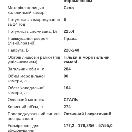
обрамленням
Матеріал полиць в
Скло
холодильній камері
Потужність заморожування
6
за 24 год
Потужність споживана, Вт
225,4
Навішування дверей
Права
(лівий,правий)
Напруга, В
220-240
Обігрів лицьовій рамки (під
Тільки в морозильній
ущільнювачем)
камері
Загальний об'єм, л
284
Об'єм морозильної
80
камери, л
Обсяг холодильної
194
камери, л
Основний матеріал
СТАЛЬ
Корисний об'єм, л
274
Попереджувальний сигнал
Оптичний і акустичний
несправності
Розміри ніші для
177,2 - 178,8/56 - 57/55,0
вбудовування