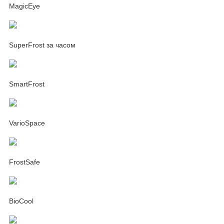
MagicEye
SuperFrost за часом
SmartFrost
VarioSpace
FrostSafe
BioCool