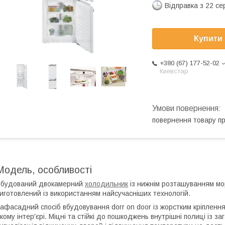
Відправка з 22 се
Купити
+380 (67) 177-52-02
Киевстар
повернення товару п
Модель, особливості
Вбудований двокамерний
холодильник
із нижнім розташуванням мо
иготовлений із використанням найсучасніших технологій.
афасадний спосіб вбудовування dorr on door із жорстким кріплення
кому інтер'єрі. Міцні та стійкі до пошкоджень внутрішні полиці із 