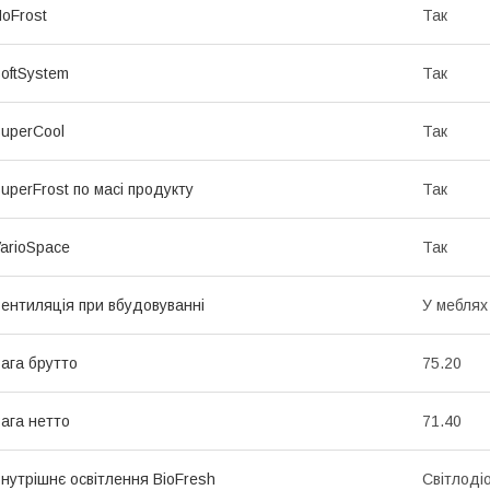
oFrost
Так
oftSystem
Так
uperCool
Так
uperFrost по масі продукту
Так
arioSpace
Так
ентиляція при вбудовуванні
У меблях
ага брутто
75.20
ага нетто
71.40
нутрішнє освітлення BioFresh
Світлоді