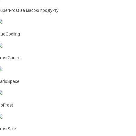
uperFrost за масою продукту
uoCooling
rostControl
arioSpace
oFrost
rostSafe