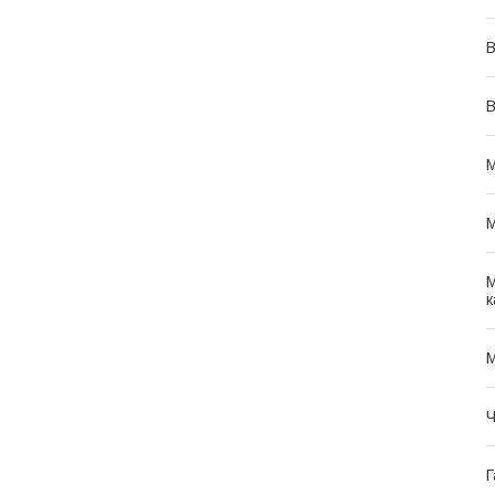
В
В
М
М
М
к
М
Ч
Г