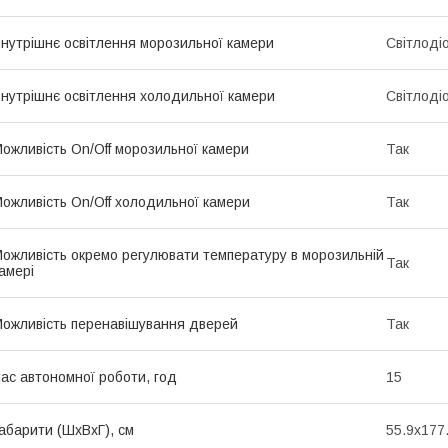
нутрішнє освітлення морозильної камери
Світлоді
нутрішнє освітлення холодильної камери
Світлоді
ожливість On/Off морозильної камери
Так
ожливість On/Off холодильної камери
Так
ожливість окремо регулювати температуру в морозильній
Так
амері
ожливість перенавішування дверей
Так
ас автономної роботи, год
15
абарити (ШхВхГ), см
55.9x177