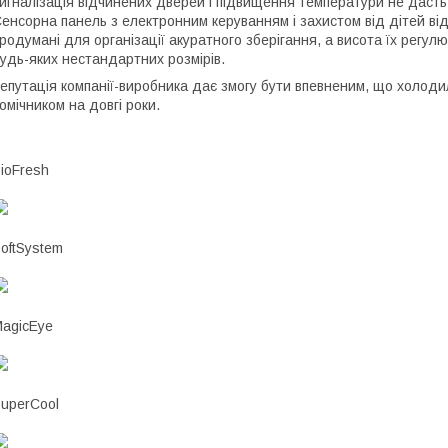
игналізація відчинених дверей і підвищення температури не даст
енсорна панель з електронним керуванням і захистом від дітей ві
родумані для організації акуратного зберігання, а висота їх регул
удь-яких нестандартних розмірів.
епутація компанії-виробника дає змогу бути впевненим, що холоди
омічником на довгі роки.
ioFresh
oftSystem
agicEye
uperCool