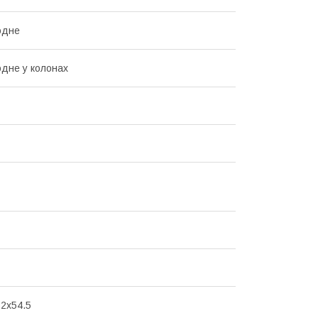
одне
одне у колонах
.2x54.5