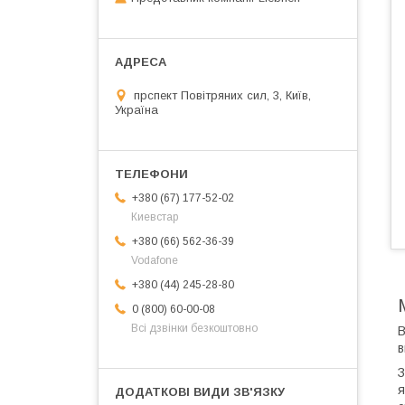
прспект Повітряних сил, 3, Київ,
Україна
+380 (67) 177-52-02
Киевстар
+380 (66) 562-36-39
Vodafone
+380 (44) 245-28-80
0 (800) 60-00-08
Всі дзвінки безкоштовно
в
З
я