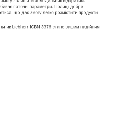
ь змогу залишити холодильник відкритим.
дбиває поточні параметри. Полиці добре
юється, що дає змогу легко розмістити продукти
льник Liebherr ICBN 3376 стане вашим надійним