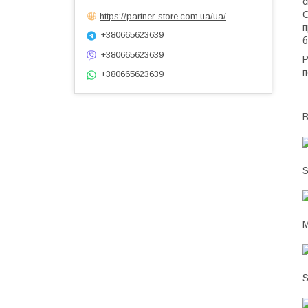
с
С
https://partner-store.com.ua/ua/
п
+380665623639
б
+380665623639
Р
п
+380665623639
B
S
M
S