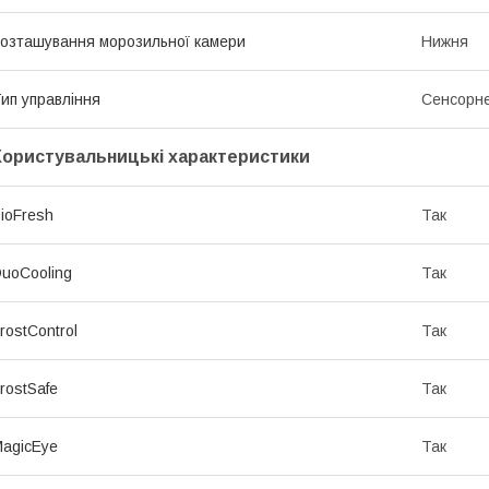
озташування морозильної камери
Нижня
ип управління
Сенсорн
Користувальницькі характеристики
ioFresh
Так
uoCooling
Так
rostControl
Так
rostSafe
Так
agicEye
Так