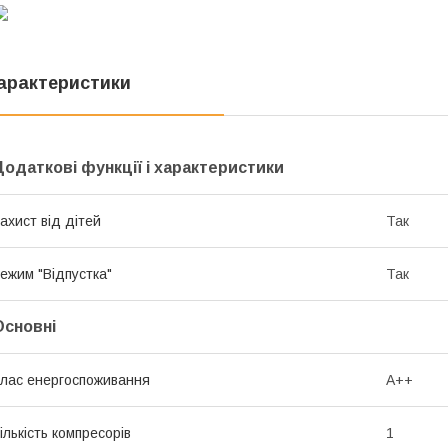
арактеристики
Додаткові функції і характеристики
ахист від дітей
Так
ежим "Відпустка"
Так
Основні
лас енергоспоживання
A++
ількість компресорів
1