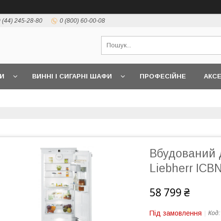
 (44) 245-28-80
0 (800) 60-00-08
И
ВИННІ І СИГАРНІ ШАФИ
ПРОФЕСІЙНЕ
АКС
Вбудований 
Liebherr ICB
58 799 ₴
Під замовлення
Код