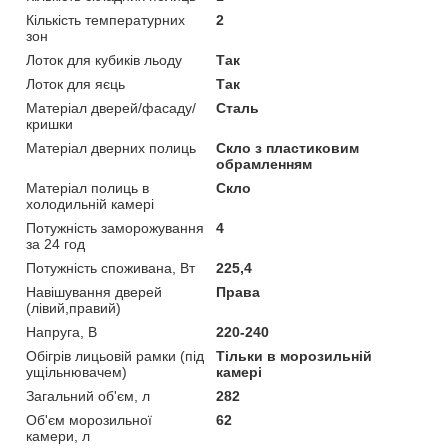
Кількість температурних
2
зон
Лоток для кубиків льоду
Так
Лоток для яєць
Так
Матеріал дверей/фасаду/
Сталь
кришки
Матеріал дверних полиць
Скло з пластиковим
обрамленням
Матеріал полиць в
Скло
холодильній камері
Потужність заморожування
4
за 24 год
Потужність споживана, Вт
225,4
Навішування дверей
Права
(лівий,правий)
Напруга, В
220-240
Обігрів лицьовій рамки (під
Тільки в морозильній
ущільнювачем)
камері
Загальний об'єм, л
282
Об'єм морозильної
62
камери, л