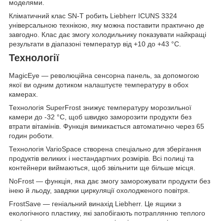
моделями.
Кліматичний клас SN-T робить Liebherr ICUNS 3324
універсальною технікою, яку можна поставити практично де
завгодно. Клас дає змогу холодильнику показувати найкращі
результати в діапазоні температур від +10 до +43 °C.
Технології
MagicEye — революційна сенсорна панель, за допомогою
якої ви одним дотиком налаштуєте температуру в обох
камерах.
Технологія SuperFrost знижує температуру морозильної
камери до -32 °C, щоб швидко заморозити продукти без
втрати вітамінів. Функція вимикається автоматично через 65
годин роботи.
Технологія VarioSpace створена спеціально для зберігання
продуктів великих і нестандартних розмірів. Всі полиці та
контейнери виймаються, щоб звільнити ще більше місця.
NoFrost — функція, яка дає змогу заморожувати продукти без
інею й льоду, завдяки циркуляції охолодженого повітря.
FrostSave — геніальний винахід Liebherr. Це ящики з
екологічного пластику, які запобігають потраплянню теплого