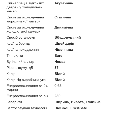
Сигналізація відкритих
Акустична
дверей у холодильній
камері
Система охолодження
Статична
морозильної камери
Система охолодження
Динамічна
холодильної камери
Спосіб установки
Вбудовуваний
Країна бренду
Швейцарія
Країна походження
Німеччина
Тип вилки
Euro
Вугільний фільтр
Немає
Рівень шуму, дБ
37
Колір
Білий
Колір від виробника укр
Білий
Енергоспоживання за 24
0,63
години
Енергоспоживання за рік
230
Габарити
Ширина, Висота, Глибина
Застосовувані технології
BioCool, FrostSafe