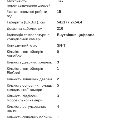
Можливість
Так
перенавішування дверей
Час автономної роботи,
15
год
Габарити (ШхВхГ), см
54x177.2x54.4
Довжина кабелю, см
210
Індикація температури в
Внутрішня цифрова
холодильній камері
Кліматичний клас
SN-T
Кількість контейнерів
0
VarioBox
Кількість дверних поличок
3
Кількість контейнерів
1
BioCool
Кількість зовнішніх дверей
2
Кількість основних полиць
5
холодильної камери
Кількість відділень
3
морозильної камери
Кількість регульованих
4
полиць
Кількість складних полиць
1