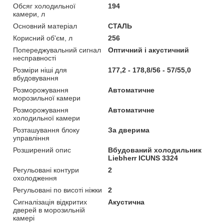
Обсяг холодильної
194
камери, л
Основний матеріал
СТАЛЬ
Корисний об'єм, л
256
Попереджувальний сигнал
Оптичний і акустичний
несправності
Розміри ніші для
177,2 - 178,8/56 - 57/55,0
вбудовування
Розморожування
Автоматичне
морозильної камери
Розморожування
Автоматичне
холодильної камери
Розташування блоку
За дверима
управління
Розширений опис
Вбудований холодильник
Liebherr ICUNS 3324
Регульовані контури
2
охолодження
Регульовані по висоті ніжки
2
Сигналізація відкритих
Акустична
дверей в морозильній
камері