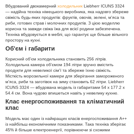
Вбудований двокамерний
холодильник
Liebherr ICUNS 3324
— надійна техніка німецького виробника, яка надовго збереже
свіжість будь-яких продуктів: фруктів, овочів, зелені, м'яса та
риби, готових страв і молочних продуктів. З цією моделлю
корисна та завжди свіжа їжа для всієї родини забезпечена.
Техніка вбудовується в меблі, що гарантує ще більше вільного
простору на кухні.
Об'єм і габарити
Корисний об'єм холодильника становить 256 літрів.
Холодильна камера об'ємом 194 літри зручно вмістить
продукти для невеликої сім'ї та збереже їхню свіжість.
Місткість морозильної камери для зберігання замороженого
м'яса, риби та заготівок на зиму становить 62 літри. Liebherr
ICUNS 3324 — вбудована модель із габаритами 54 x 177.2 x
54.4 см. Вона чудово впишеться навіть у невелику кухню.
Клас енергоспоживання та кліматичний
клас
Модель має один із найкращих класів енергоспоживання А++
із найбільш економічними показниками. Така техніка зберігає
45% й більше електроенергії, порівнюючи зі схожими