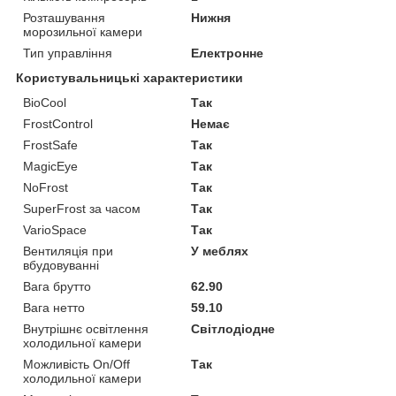
Розташування
Нижня
морозильної камери
Тип управління
Електронне
Користувальницькі характеристики
BioCool
Так
FrostControl
Немає
FrostSafe
Так
MagicEye
Так
NoFrost
Так
SuperFrost за часом
Так
VarioSpace
Так
Вентиляція при
У меблях
вбудовуванні
Вага брутто
62.90
Вага нетто
59.10
Внутрішнє освітлення
Світлодіодне
холодильної камери
Можливість On/Off
Так
холодильної камери