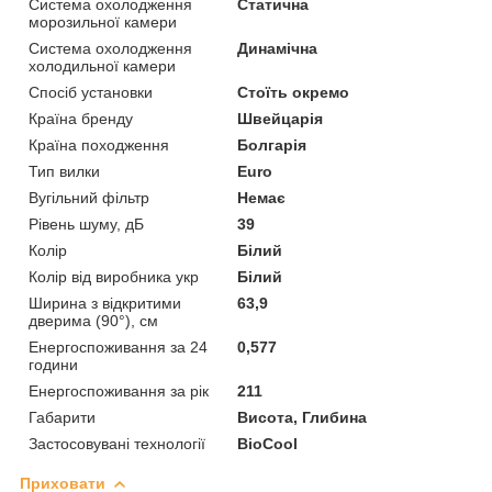
Система охолодження
Статична
морозильної камери
Система охолодження
Динамічна
холодильної камери
Спосіб установки
Стоїть окремо
Країна бренду
Швейцарія
Країна походження
Болгарія
Тип вилки
Euro
Вугільний фільтр
Немає
Рівень шуму, дБ
39
Колір
Білий
Колір від виробника укр
Білий
Ширина з відкритими
63,9
дверима (90°), см
Енергоспоживання за 24
0,577
години
Енергоспоживання за рік
211
Габарити
Висота, Глибина
Застосовувані технології
BioCool
Приховати