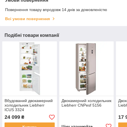
Умови повернення
Повернення товару впродовж 14 днів за домовленістю
Всі умови повернення
Подібні товари компанії
Вбудований двокамерний
Двокамерний холодильник
Двок
холодильник Liebherr
Liebherr CNPesf 5156
Lieb
ICUS 3324
24 099
17 
₴
Ціну уточнюйте