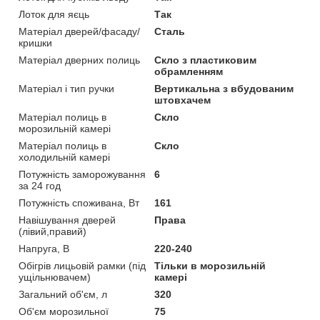
Лоток для яєць
Так
Матеріал дверей/фасаду/
Сталь
кришки
Матеріал дверних полиць
Скло з пластиковим
обрамленням
Матеріал і тип ручки
Вертикальна з вбудованим
штовхачем
Матеріал полиць в
Скло
морозильній камері
Матеріал полиць в
Скло
холодильній камері
Потужність заморожування
6
за 24 год
Потужність споживана, Вт
161
Навішування дверей
Права
(лівий,правий)
Напруга, В
220-240
Обігрів лицьовій рамки (під
Тільки в морозильній
ущільнювачем)
камері
Загальний об'єм, л
320
Об'єм морозильної
75