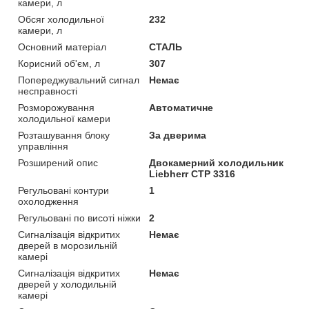
камери, л
Обсяг холодильної
232
камери, л
Основний матеріал
СТАЛЬ
Корисний об'єм, л
307
Попереджувальний сигнал
Немає
несправності
Розморожування
Автоматичне
холодильної камери
Розташування блоку
За дверима
управління
Розширений опис
Двокамерний холодильник
Liebherr CTP 3316
Регульовані контури
1
охолодження
Регульовані по висоті ніжки
2
Сигналізація відкритих
Немає
дверей в морозильній
камері
Сигналізація відкритих
Немає
дверей у холодильній
камері