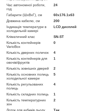
Час автономної роботи,
24
год
Габарити (ШхВхГ), см
60x176.1x63
Довжина кабелю, см
200
Індикація температури в
LCD дисплей
холодильній камері
Кліматичний клас
SN-ST
Кількість контейнерів
0
VarioBox
Кількість дверних поличок
4
Кількість контейнерів для
1
овочів/фруктів
Кількість зовнішніх дверей
2
Кількість основних полиць
5
холодильної камери
Кількість регульованих
4
полиць
Кількість складних полиць
1
Кількість температурних
2
зон
Лоток для кубиків льоду
Так