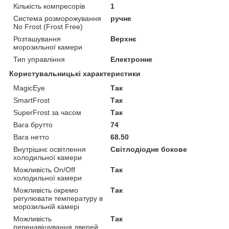
Кількість компресорів
1
Система розморожування
ручне
No Frost (Frost Free)
Розташування
Верхнє
морозильної камери
Тип управління
Електронне
Користувальницькі характеристики
MagicEye
Так
SmartFrost
Так
SuperFrost за часом
Так
Вага брутто
74
Вага нетто
68.50
Внутрішнє освітлення
Світлодіодне бокове
холодильної камери
Можливість On/Off
Так
холодильної камери
Можливість окремо
Так
регулювати температуру в
морозильній камері
Можливість
Так
перенавішування дверей