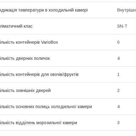
ндикація температури в холодильній камері
Внутріш
ліматичний клас
SN-T
ількість контейнерів VarioBox
0
ількість дверних поличок
4
ількість контейнерів для овочів/фруктів
1
ількість зовнішніх дверей
2
ількість основних полиць холодильної камери
4
ількість відділень морозильної камери
3