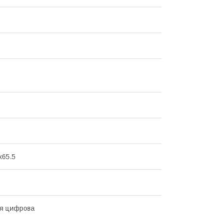
x65.5
ня цифрова