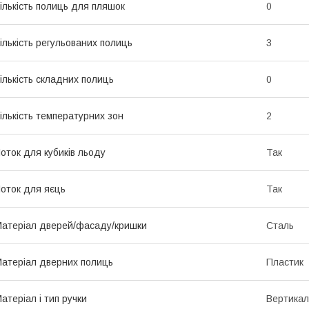
ількість полиць для пляшок
0
ількість регульованих полиць
3
ількість складних полиць
0
ількість температурних зон
2
оток для кубиків льоду
Так
оток для яєць
Так
атеріал дверей/фасаду/кришки
Сталь
атеріал дверних полиць
Пластик
атеріал і тип ручки
Вертикал