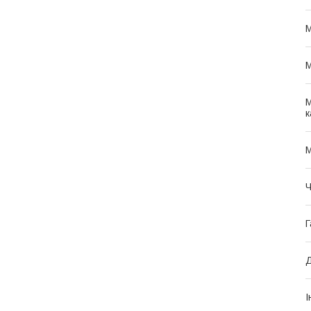
М
М
М
к
М
Ч
Г
Д
І