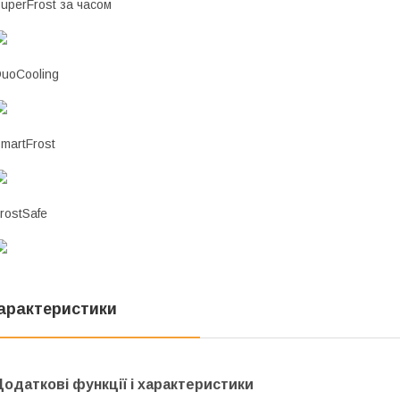
uperFrost за часом
uoCooling
martFrost
rostSafe
арактеристики
Додаткові функції і характеристики