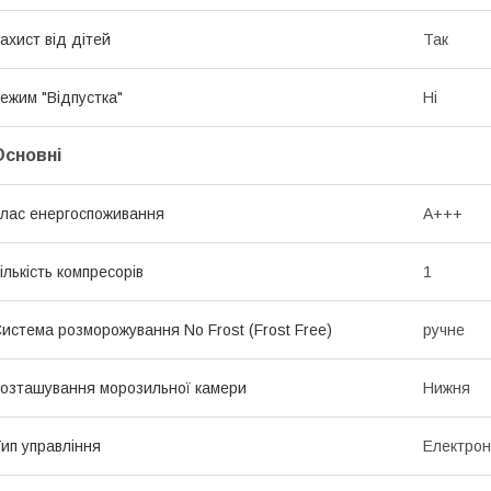
ахист від дітей
Так
ежим "Відпустка"
Ні
Основні
лас енергоспоживання
A+++
ількість компресорів
1
истема розморожування No Frost (Frost Free)
ручне
озташування морозильної камери
Нижня
ип управління
Електро