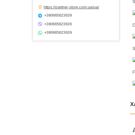
S
https://partner-store.com.ua/ua/
+380665623639
+380665623639
D
+380665623639
S
F
Х