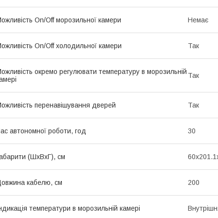
ожливість On/Off морозильної камери
Немає
ожливість On/Off холодильної камери
Так
ожливість окремо регулювати температуру в морозильній
Так
амері
ожливість перенавішування дверей
Так
ас автономної роботи, год
30
абарити (ШхВхГ), см
60x201.1
овжина кабелю, см
200
ндикація температури в морозильній камері
Внутріш