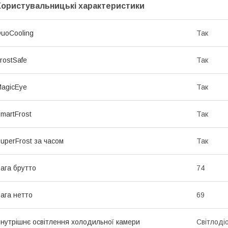
Користувальницькі характеристики
uoCooling
Так
rostSafe
Так
agicEye
Так
martFrost
Так
uperFrost за часом
Так
ага брутто
74
ага нетто
69
нутрішнє освітлення холодильної камери
Світлоді