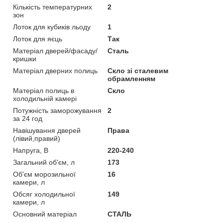
Кількість температурних
2
зон
Лоток для кубиків льоду
1
Лоток для яєць
Так
Матеріал дверей/фасаду/
Сталь
кришки
Матеріал дверних полиць
Скло зі сталевим
обрамленням
Матеріал полиць в
Скло
холодильній камері
Потужність заморожування
2
за 24 год
Навішування дверей
Права
(лівий,правий)
Напруга, В
220-240
Загальний об'єм, л
173
Об'єм морозильної
16
камери, л
Обсяг холодильної
149
камери, л
Основний матеріал
СТАЛЬ