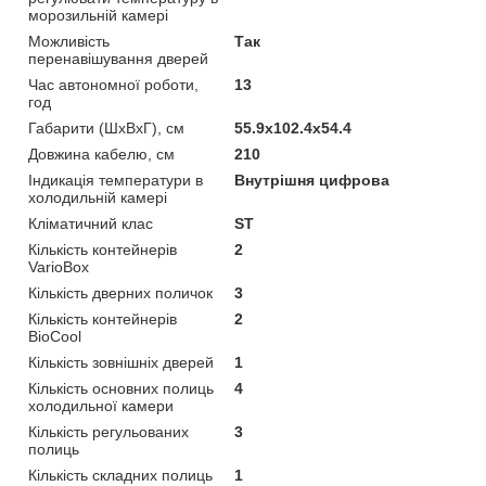
морозильній камері
Можливість
Так
перенавішування дверей
Час автономної роботи,
13
год
Габарити (ШхВхГ), см
55.9x102.4x54.4
Довжина кабелю, см
210
Індикація температури в
Внутрішня цифрова
холодильній камері
Кліматичний клас
ST
Кількість контейнерів
2
VarioBox
Кількість дверних поличок
3
Кількість контейнерів
2
BioCool
Кількість зовнішніх дверей
1
Кількість основних полиць
4
холодильної камери
Кількість регульованих
3
полиць
Кількість складних полиць
1