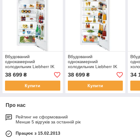
Вбудований
Вбудований
Вбу
однокамерний
однокамерний
одн
холодильник Liebherr IK
холодильник Liebherr IK
холо
2764
2760
272
38 699
38 699
34 
₴
₴
Купити
Купити
Про нас
Рейтинг не сформований
Менше 5 відгуків за останній рік
Працює з 15.02.2013