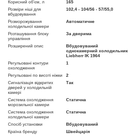
Корисний об'єм, л
165
Розміри ніші для
102,4 - 104/56 - 57/55,0
вбудовування
Розморожування
Автоматичне
холодильної камери
Розташування блоку
За дверима
управління
Розширений опис
Вбудовуваний
однокамерний холодильник
Liebherr IK 1964
Регульовані контури
1
охолодження
Регульовані по висоті ніжки
2
Сигналізація відкритих
Так
дверей у холодильній
камері
Система охолодження
Статична
морозильної камери
Система охолодження
Статична
холодильної камери
Спосіб установки
Вбудовуваний
Країна бренду
Швейцарія