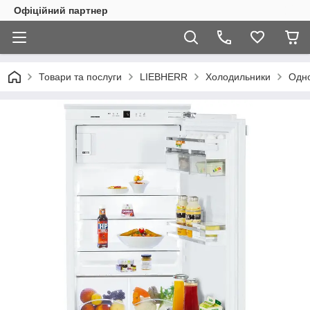
Офіційний партнер
Товари та послуги
LIEBHERR
Холодильники
Одно