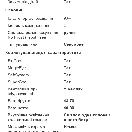
Захист від дітей
Так
Основні
Клас енергоспоживання
A++
Кількість компресорів
1
Система розморожування
ручне
No Frost (Frost Free)
Тип управління
Сенсорне
Користувальницькі характеристики
BioCool
Так
MagicEye
Так
SoftSystem
Так
SuperCool
Так
Вентиляція при
У меблях
вбудовуванні
Вага брутто
43.70
Вага нетто
40.80
Внутрішнє освітлення
Світлодіодна колона з
холодильної камери
лівого боку
Можливість окремо
Немає
регулювати температуру в