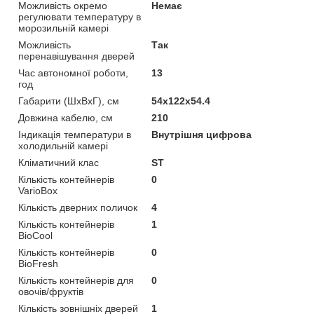
Можливість окремо
Немає
регулювати температуру в
морозильній камері
Можливість
Так
перенавішування дверей
Час автономної роботи,
13
год
Габарити (ШхВхГ), см
54x122x54.4
Довжина кабелю, см
210
Індикація температури в
Внутрішня цифрова
холодильній камері
Кліматичний клас
ST
Кількість контейнерів
0
VarioBox
Кількість дверних поличок
4
Кількість контейнерів
1
BioCool
Кількість контейнерів
0
BioFresh
Кількість контейнерів для
0
овочів/фруктів
Кількість зовнішніх дверей
1