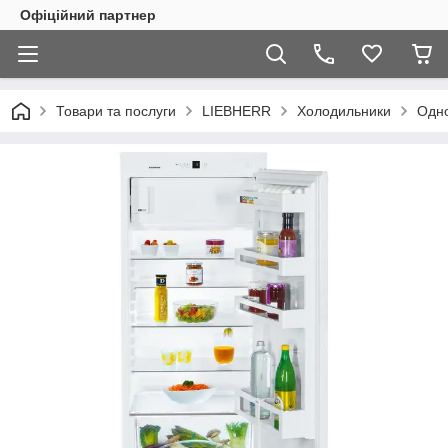
Офіційний партнер
Товари та послуги
LIEBHERR
Холодильники
Одно