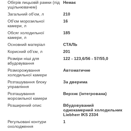
Обігрів лицьовій рамки (під
Немає
ущільнювачем)
Загальний об'єм, л
210
Об'єм морозильної
16
камери, л
Обсяг холодильної
185
камери, л
Основний матеріал
СТАЛЬ
Корисний об'єм, л
201
Розміри ніші для
122 - 123,6/56 - 57/55,0
вбудовування
Розморожування
Автоматичне
холодильної камери
Розташування блоку
За дверима
управління
Розташування
Верхнє (інтегрована)
морозильної камери
Розширений опис
Вбудовуваний
однокамерний холодильник
Liebherr IKS 2334
Регульовані контури
1
охолодження