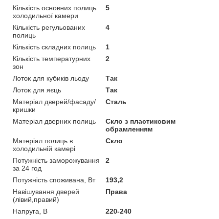
Кількість основних полиць
5
холодильної камери
Кількість регульованих
4
полиць
Кількість складних полиць
1
Кількість температурних
2
зон
Лоток для кубиків льоду
Так
Лоток для яєць
Так
Матеріал дверей/фасаду/
Сталь
кришки
Матеріал дверних полиць
Скло з пластиковим
обрамленням
Матеріал полиць в
Скло
холодильній камері
Потужність заморожування
2
за 24 год
Потужність споживана, Вт
193,2
Навішування дверей
Права
(лівий,правий)
Напруга, В
220-240