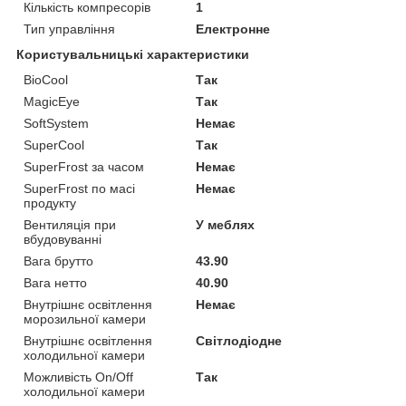
Кількість компресорів
1
Тип управління
Електронне
Користувальницькі характеристики
BioCool
Так
MagicEye
Так
SoftSystem
Немає
SuperCool
Так
SuperFrost за часом
Немає
SuperFrost по масі
Немає
продукту
Вентиляція при
У меблях
вбудовуванні
Вага брутто
43.90
Вага нетто
40.90
Внутрішнє освітлення
Немає
морозильної камери
Внутрішнє освітлення
Світлодіодне
холодильної камери
Можливість On/Off
Так
холодильної камери