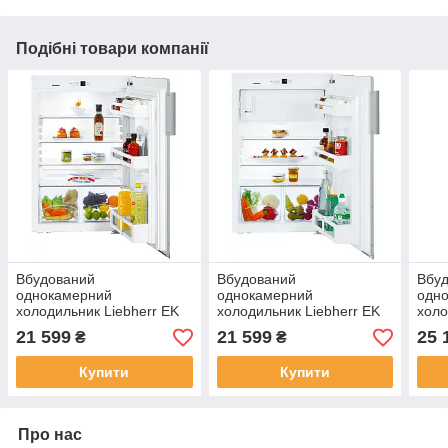
Подібні товари компанії
Вбудований
Вбудований
Вбу
однокамерний
однокамерний
одн
холодильник Liebherr EK
холодильник Liebherr EK
холо
1620
1624
232
21 599
21 599
25 
₴
₴
Купити
Купити
Про нас