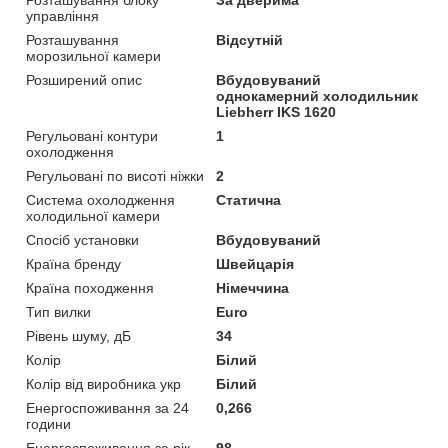
управління
Розташування
Відсутній
морозильної камери
Розширений опис
Вбудовуваний
однокамерний холодильник
Liebherr IKS 1620
Регульовані контури
1
охолодження
Регульовані по висоті ніжки
2
Система охолодження
Статична
холодильної камери
Спосіб установки
Вбудовуваний
Країна бренду
Швейцарія
Країна походження
Німеччина
Тип вилки
Euro
Рівень шуму, дБ
34
Колір
Білий
Колір від виробника укр
Білий
Енергоспоживання за 24
0,266
години
Енергоспоживання за рік
98