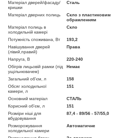
Матеріал дверей/фасаду/
Сталь
кришки
Матеріал дверних полиць
Скло з пластиковим
обрамленням
Матеріал полиць в
Скло
холодильній камері
Потужність споживана, Вт
193,2
Навішування дверей
Права
(лівий,правий)
Напруга, В
220-240
Обігрів лицьовій рамки (під
Немає
ущільнювачем)
Загальний об'єм, л
158
Обсяг холодильної
151
камери, л
Основний матеріал
СТАЛЬ
Корисний об'єм, л
151
Розміри ніші для
87,4 - 89/56 - 57/55,0
вбудовування
Розморожування
Автоматичне
холодильної камери
Розташування блоку
За дверима