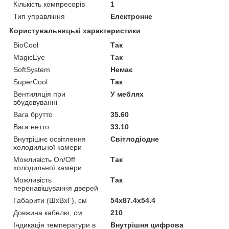
Кількість компресорів
1
Тип управління
Електронне
Користувальницькі характеристики
BioCool
Так
MagicEye
Так
SoftSystem
Немає
SuperCool
Так
Вентиляція при
У меблях
вбудовуванні
Вага брутто
35.60
Вага нетто
33.10
Внутрішнє освітлення
Світлодіодне
холодильної камери
Можливість On/Off
Так
холодильної камери
Можливість
Так
перенавішування дверей
Габарити (ШхВхГ), см
54x87.4x54.4
Довжина кабелю, см
210
Індикація температури в
Внутрішня цифрова