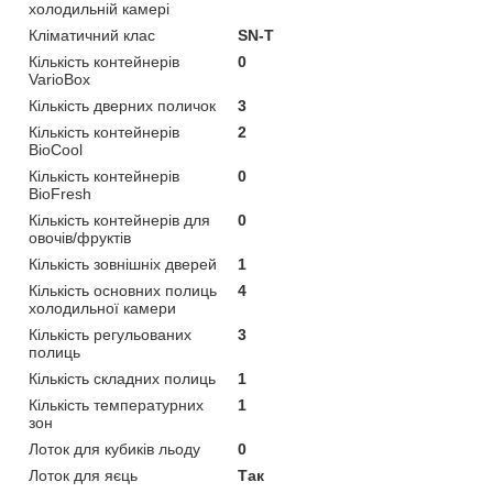
холодильній камері
Кліматичний клас
SN-T
Кількість контейнерів
0
VarioBox
Кількість дверних поличок
3
Кількість контейнерів
2
BioCool
Кількість контейнерів
0
BioFresh
Кількість контейнерів для
0
овочів/фруктів
Кількість зовнішніх дверей
1
Кількість основних полиць
4
холодильної камери
Кількість регульованих
3
полиць
Кількість складних полиць
1
Кількість температурних
1
зон
Лоток для кубиків льоду
0
Лоток для яєць
Так