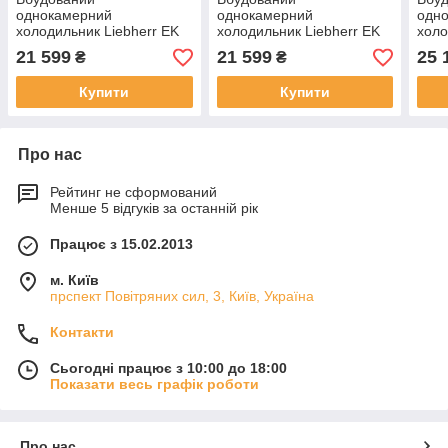
однокамерний
однокамерний
одн
холодильник Liebherr EK
холодильник Liebherr EK
холо
1620
1624
232
21 599
21 599
25 
₴
₴
Купити
Купити
Про нас
Рейтинг не сформований
Менше 5 відгуків за останній рік
Працює з 15.02.2013
м. Київ
прспект Повітряних сил, 3, Київ, Україна
Контакти
Сьогодні працює з 10:00 до 18:00
Показати весь графік роботи
Про нас