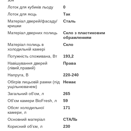
Лоток для кубиків льоду
0
Лоток для яєць
Так
Матеріал дверей/фасаду/
Сталь
кришки
Матеріал дверних полиць
Скло з пластиковим
обрамленням
Матеріал полиць в
Скло
холодильній камері
Потужність споживана, Вт
193,2
Навішування дверей
Права
(лівий,правий)
Напруга, В
220-240
Обігрів лицьовій рамки (під
Немає
ущільнювачем)
Загальний об'єм, л
265
Об'єм камери BioFresh, л
59
Обсяг холодильної
171
камери, л
Основний матеріал
СТАЛЬ
Корисний об'єм, л
230