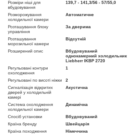
Розміри ніші для
139,7 - 141,3/56 - 57/55,0
вбудовування
Розморожування
Автоматичне
холодильної камери
Розташування блоку
За дверима
управління
Розташування
Відсутній
морозильної камери
Розширений опис
Вбудовуваний
однокамерний холодильник
Liebherr IKBP 2720
Регульовані контури
1
охолодження
Регульовані по висоті ніжки
2
Сигналізація відкритих
Акустична
дверей у холодильній
камері
Система охолодження
Динамічна
холодильної камери
Спосіб установки
Вбудовуваний
Країна бренду
Швейцарія
Країна походження
Німеччина