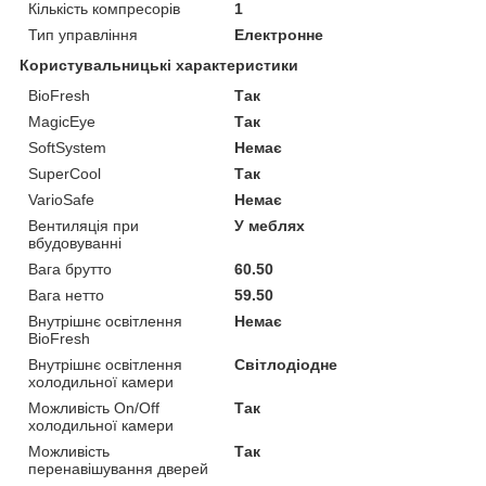
Кількість компресорів
1
Тип управління
Електронне
Користувальницькі характеристики
BioFresh
Так
MagicEye
Так
SoftSystem
Немає
SuperCool
Так
VarioSafe
Немає
Вентиляція при
У меблях
вбудовуванні
Вага брутто
60.50
Вага нетто
59.50
Внутрішнє освітлення
Немає
BioFresh
Внутрішнє освітлення
Світлодіодне
холодильної камери
Можливість On/Off
Так
холодильної камери
Можливість
Так
перенавішування дверей