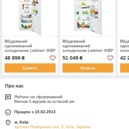
Вбудований
Вбудований
Вбу
однокамерний
однокамерний
одн
холодильник Liebherr IKBP
холодильник Liebherr IKBP
холо
3524
2770
276
48 899
51 049
42 
₴
₴
Купити
Купити
Про нас
Рейтинг не сформований
Менше 5 відгуків за останній рік
Працює з 15.02.2013
м. Київ
прспект Повітряних сил, 3, Київ, Україна