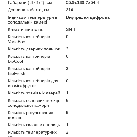
Габарити (ШхВхГ), см
55.9x139.7x54.4
Довжина кабелю, см
210
Індикація температури в
Внутрішня цифрова
холодильній камері
Кліматичний клас
SN-T
Кількість контейнерів
0
VarioBox
Кількість дверних поличок
3
Кількість контейнерів
0
BioCool
Кількість контейнерів
2
BioFresh
Кількість контейнерів для
0
овочів/фруктів
Кількість зовнішніх дверей
1
Кількість основних полиць
6
холодильної камери
Кількість регульованих
5
полиць
Кількість складних полиць
1
Кількість температурних
2
зон