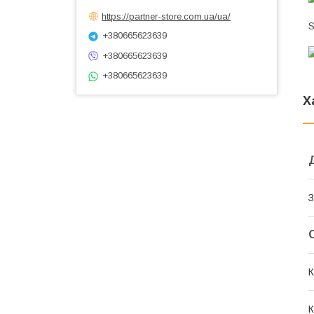
https://partner-store.com.ua/ua/
S
+380665623639
+380665623639
+380665623639
Х
З
К
К