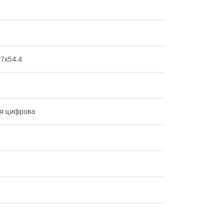
.7x54.4
ня цифрова