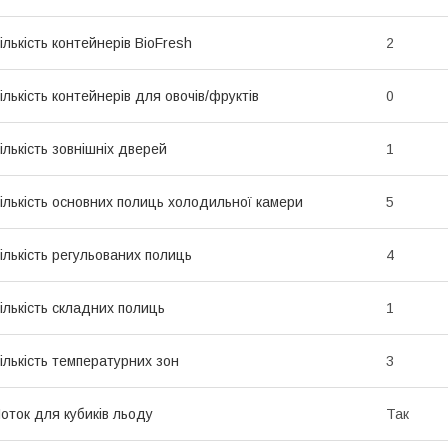
ількість контейнерів BioFresh
2
ількість контейнерів для овочів/фруктів
0
ількість зовнішніх дверей
1
ількість основних полиць холодильної камери
5
ількість регульованих полиць
4
ількість складних полиць
1
ількість температурних зон
3
оток для кубиків льоду
Так