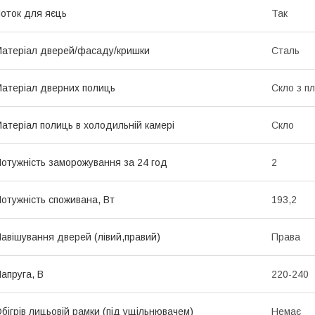
оток для яєць
Так
атеріал дверей/фасаду/кришки
Сталь
атеріал дверних полиць
Скло з п
атеріал полиць в холодильній камері
Скло
отужність заморожування за 24 год
2
отужність споживана, Вт
193,2
авішування дверей (лівий,правий)
Права
апруга, В
220-240
бігрів лицьовій рамки (під ущільнювачем)
Немає