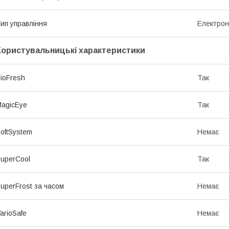
ип управління
Електро
Користувальницькі характеристики
ioFresh
Так
agicEye
Так
oftSystem
Немає
uperCool
Так
uperFrost за часом
Немає
arioSafe
Немає