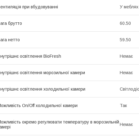
ентиляція при вбудовуванні
У меблях
ага брутто
60.50
ага нетто
59.50
нутрішнє освітлення BioFresh
Немає
нутрішнє освітлення морозильної камери
Немає
нутрішнє освітлення холодильної камери
Світлоді
ожливість On/Off холодильної камери
Так
ожливість окремо регулювати температуру в морозильній
Немає
амері