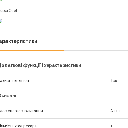
uperCool
арактеристики
Додаткові функції і характеристики
ахист від дітей
Так
Основні
лас енергоспоживання
A+++
ількість компресорів
1