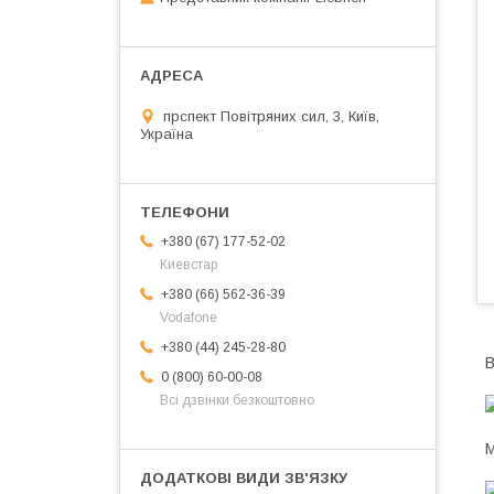
прспект Повітряних сил, 3, Київ,
Україна
+380 (67) 177-52-02
Киевстар
+380 (66) 562-36-39
Vodafone
+380 (44) 245-28-80
B
0 (800) 60-00-08
Всі дзвінки безкоштовно
M