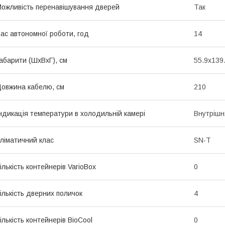
ожливість перенавішування дверей
Так
ас автономної роботи, год
14
абарити (ШхВхГ), см
55.9x139
овжина кабелю, см
210
ндикація температури в холодильній камері
Внутріш
ліматичний клас
SN-T
ількість контейнерів VarioBox
0
ількість дверних поличок
4
ількість контейнерів BioCool
0