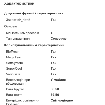
Характеристики
Додаткові функції і характеристики
Захист від дітей
Так
Основні
Кількість компресорів
1
Тип управління
Сенсорне
Користувальницькі характеристики
BioFresh
Так
MagicEye
Так
SoftSystem
Так
SuperCool
Так
VarioSafe
Так
Вентиляція при
У меблях
вбудовуванні
Вага брутто
60.50
Вага нетто
59.50
Внутрішнє освітлення
Світлодіодне
BioFresh