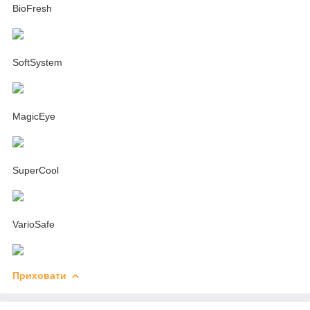
BioFresh
SoftSystem
MagicEye
SuperCool
VarioSafe
Приховати