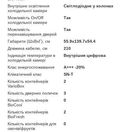
Внутрішнє освітлення
Світлодіодне у колонах
холодильної камери
Можливість On/Off
Так
холодильної камери
Можливість
Так
перенавішування дверей
Габарити (ШхВхГ), см
55.9x139.7x54.4
Довжина кабелю, см
210
Індикація температури в
Внутрішня цифрова
холодильній камері
Клас енергоспоживання
A+++ -20%
Кліматичний клас
SN-T
Кількість контейнерів
2
VarioBox
Кількість дверних поличок
3
Кількість контейнерів
0
BioCool
Кількість контейнерів
2
BioFresh
Кількість контейнерів для
0
овочів/фруктів