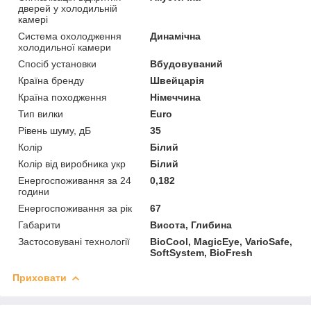
дверей у холодильній
камері
Система охолодження
Динамічна
холодильної камери
Спосіб установки
Вбудовуваний
Країна бренду
Швейцарія
Країна походження
Німеччина
Тип вилки
Euro
Рівень шуму, дБ
35
Колір
Білий
Колір від виробника укр
Білий
Енергоспоживання за 24
0,182
години
Енергоспоживання за рік
67
Габарити
Висота, Глибина
Застосовувані технології
BioCool, MagicEye, VarioSafe,
SoftSystem, BioFresh
Приховати