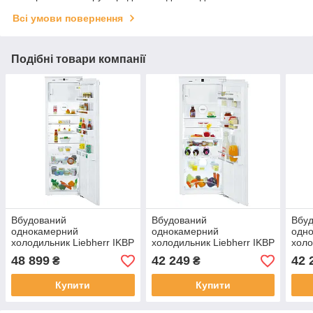
Всі умови повернення
Подібні товари компанії
Вбудований
Вбудований
Вбу
однокамерний
однокамерний
одн
холодильник Liebherr IKBP
холодильник Liebherr IKBP
холо
3524
2764
276
48 899
42 249
42 
₴
₴
Купити
Купити