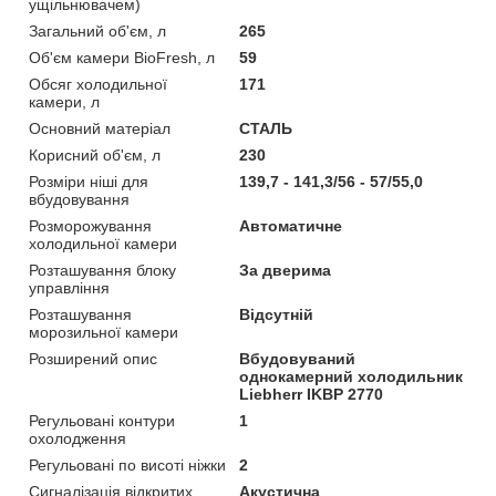
ущільнювачем)
Загальний об'єм, л
265
Об'єм камери BioFresh, л
59
Обсяг холодильної
171
камери, л
Основний матеріал
СТАЛЬ
Корисний об'єм, л
230
Розміри ніші для
139,7 - 141,3/56 - 57/55,0
вбудовування
Розморожування
Автоматичне
холодильної камери
Розташування блоку
За дверима
управління
Розташування
Відсутній
морозильної камери
Розширений опис
Вбудовуваний
однокамерний холодильник
Liebherr IKBP 2770
Регульовані контури
1
охолодження
Регульовані по висоті ніжки
2
Сигналізація відкритих
Акустична