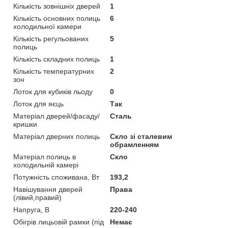
Кількість зовнішніх дверей
1
Кількість основних полиць
6
холодильної камери
Кількість регульованих
5
полиць
Кількість складних полиць
1
Кількість температурних
2
зон
Лоток для кубиків льоду
0
Лоток для яєць
Так
Матеріал дверей/фасаду/
Сталь
кришки
Матеріал дверних полиць
Скло зі сталевим
обрамленням
Матеріал полиць в
Скло
холодильній камері
Потужність споживана, Вт
193,2
Навішування дверей
Права
(лівий,правий)
Напруга, В
220-240
Обігрів лицьовій рамки (під
Немає