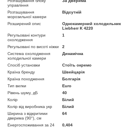
Розташування блоку
За дверима
управління
Розташування
Відсутній
морозильної камери
Розширений опис
Однокамерний холодильник
Liebherr K 4220
Регульовані контури
1
охолодження
Регульовані по висоті ніжки
2
Система охолодження
Динамічна
холодильної камери
Спосіб установки
Стоїть окремо
Країна бренду
Швейцарія
Країна походження
Болгарія
Тип вилки
Euro
Рівень шуму, дБ
40
Колір
Білий
Колір від виробника укр
Білий
Ширина з відкритими
64
дверима (90°), см
Енергоспоживання за 24
0,404