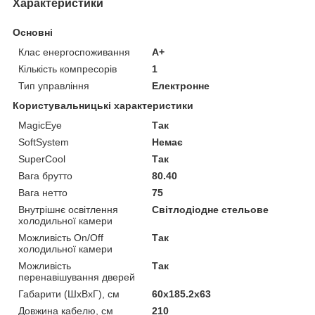
Характеристики
Основні
Клас енергоспоживання
A+
Кількість компресорів
1
Тип управління
Електронне
Користувальницькі характеристики
MagicEye
Так
SoftSystem
Немає
SuperCool
Так
Вага брутто
80.40
Вага нетто
75
Внутрішнє освітлення
Світлодіодне стельове
холодильної камери
Можливість On/Off
Так
холодильної камери
Можливість
Так
перенавішування дверей
Габарити (ШхВхГ), см
60x185.2x63
Довжина кабелю, см
210