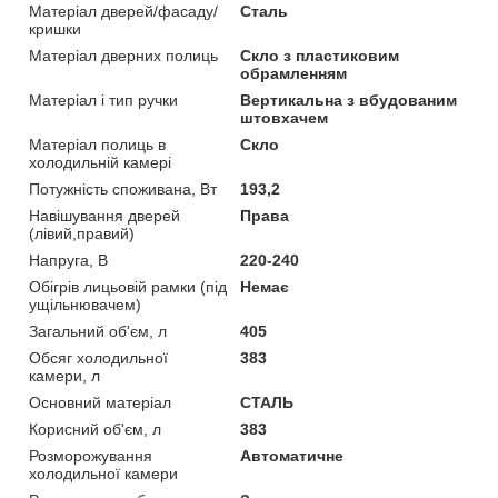
Матеріал дверей/фасаду/
Сталь
кришки
Матеріал дверних полиць
Скло з пластиковим
обрамленням
Матеріал і тип ручки
Вертикальна з вбудованим
штовхачем
Матеріал полиць в
Скло
холодильній камері
Потужність споживана, Вт
193,2
Навішування дверей
Права
(лівий,правий)
Напруга, В
220-240
Обігрів лицьовій рамки (під
Немає
ущільнювачем)
Загальний об'єм, л
405
Обсяг холодильної
383
камери, л
Основний матеріал
СТАЛЬ
Корисний об'єм, л
383
Розморожування
Автоматичне
холодильної камери