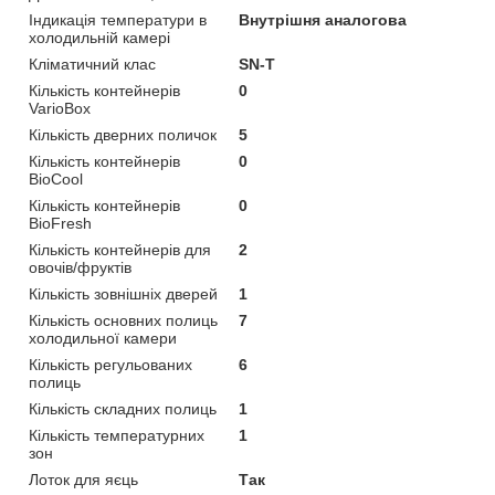
Індикація температури в
Внутрішня аналогова
холодильній камері
Кліматичний клас
SN-T
Кількість контейнерів
0
VarioBox
Кількість дверних поличок
5
Кількість контейнерів
0
BioCool
Кількість контейнерів
0
BioFresh
Кількість контейнерів для
2
овочів/фруктів
Кількість зовнішніх дверей
1
Кількість основних полиць
7
холодильної камери
Кількість регульованих
6
полиць
Кількість складних полиць
1
Кількість температурних
1
зон
Лоток для яєць
Так