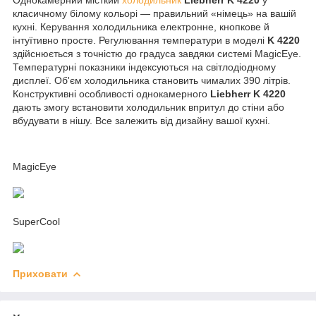
класичному білому кольорі — правильний «німець» на вашій
кухні. Керування холодильника електронне, кнопкове й
інтуїтивно просте. Регулювання температури в моделі
K 4220
здійснюється з точністю до градуса завдяки системі
MagicEye
.
Температурні показники індексуються на світлодіодному
дисплеї. Об'єм холодильника становить чималих
390 літрів
.
Конструктивні особливості однокамерного
Liebherr K 4220
дають змогу встановити холодильник впритул до стіни або
вбудувати в нішу. Все залежить від дизайну вашої кухні.
MagicEye
SuperCool
Приховати