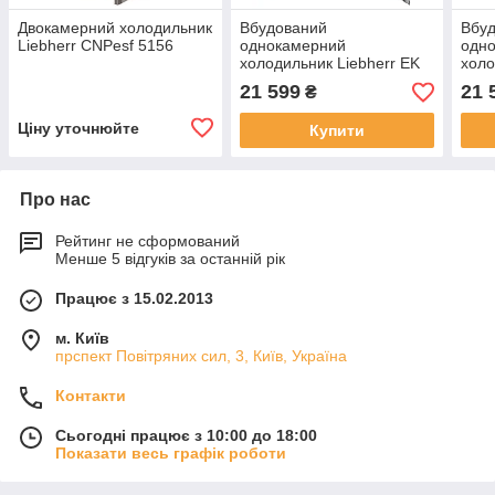
Двокамерний холодильник
Вбудований
Вбу
Liebherr CNPesf 5156
однокамерний
одн
холодильник Liebherr EK
холо
1620
162
21 599
21 
₴
Ціну уточнюйте
Купити
Про нас
Рейтинг не сформований
Менше 5 відгуків за останній рік
Працює з 15.02.2013
м. Київ
прспект Повітряних сил, 3, Київ, Україна
Контакти
Сьогодні працює з 10:00 до 18:00
Показати весь графік роботи