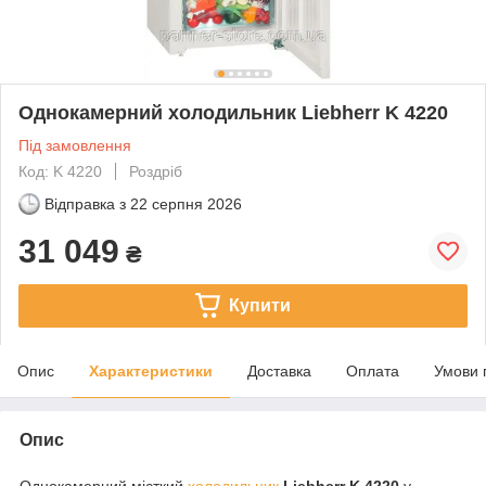
Однокамерний холодильник Liebherr K 4220
Під замовлення
Код: K 4220
Роздріб
Відправка з
22 серпня 2026
31 049
₴
Купити
Опис
Характеристики
Доставка
Оплата
Умови 
Опис
Однокамерний місткий
холодильник
Liebherr K 4220
у