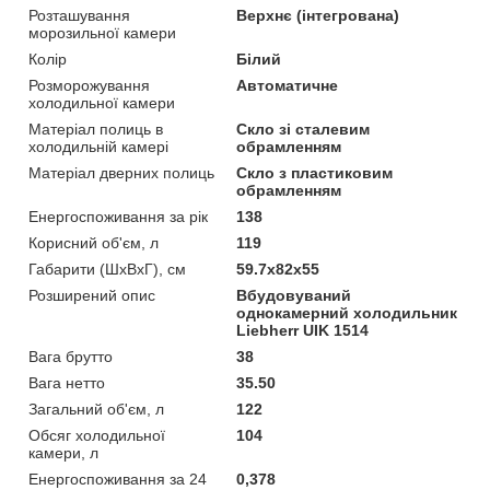
Розташування
Верхнє (інтегрована)
морозильної камери
Колір
Білий
Розморожування
Автоматичне
холодильної камери
Матеріал полиць в
Скло зі сталевим
холодильній камері
обрамленням
Матеріал дверних полиць
Скло з пластиковим
обрамленням
Енергоспоживання за рік
138
Корисний об'єм, л
119
Габарити (ШхВхГ), см
59.7x82x55
Розширений опис
Вбудовуваний
однокамерний холодильник
Liebherr UIK 1514
Вага брутто
38
Вага нетто
35.50
Загальний об'єм, л
122
Обсяг холодильної
104
камери, л
Енергоспоживання за 24
0,378