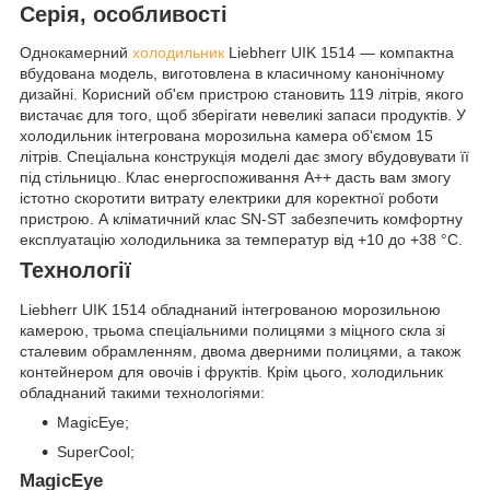
Серія, особливості
Однокамерний
холодильник
Liebherr UIK 1514 — компактна
вбудована модель, виготовлена в класичному канонічному
дизайні. Корисний об'єм пристрою становить 119 літрів, якого
вистачає для того, щоб зберігати невеликі запаси продуктів. У
холодильник інтегрована морозильна камера об'ємом 15
літрів. Спеціальна конструкція моделі дає змогу вбудовувати її
під стільницю. Клас енергоспоживання A++ дасть вам змогу
істотно скоротити витрату електрики для коректної роботи
пристрою. А кліматичний клас SN-ST забезпечить комфортну
експлуатацію холодильника за температур від +10 до +38 °C.
Технології
Liebherr UIK 1514 обладнаний інтегрованою морозильною
камерою, трьома спеціальними полицями з міцного скла зі
сталевим обрамленням, двома дверними полицями, а також
контейнером для овочів і фруктів. Крім цього, холодильник
обладнаний такими технологіями:
MagicEye;
SuperCool;
MagicEye