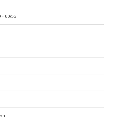
0 - 60/55
има