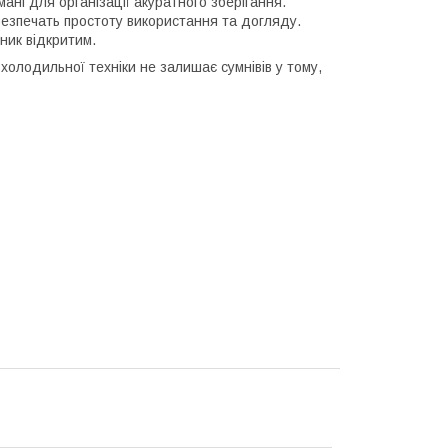
ані для організації акуратного зберігання.
безпечать простоту використання та догляду.
ник відкритим.
холодильної техніки не залишає сумнівів у тому,