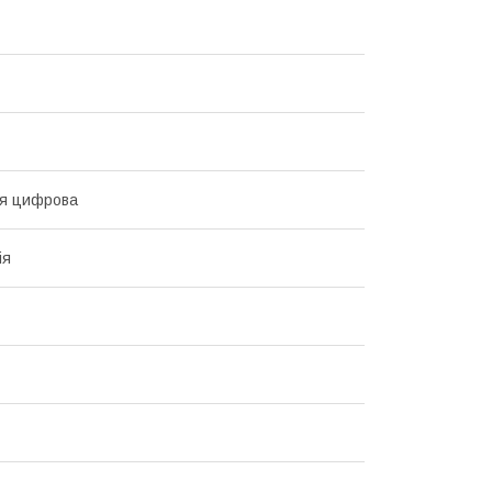
ня цифрова
ія