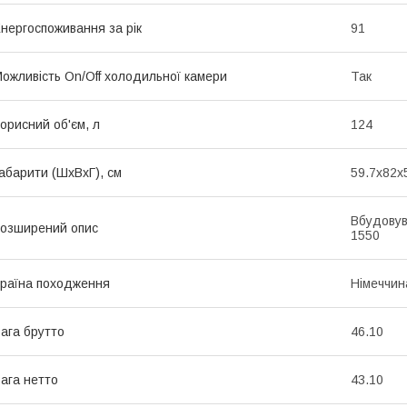
нергоспоживання за рік
91
ожливість On/Off холодильної камери
Так
орисний об'єм, л
124
абарити (ШхВхГ), см
59.7x82x
Вбудовув
озширений опис
1550
раїна походження
Німеччин
ага брутто
46.10
ага нетто
43.10