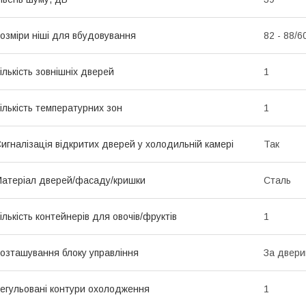
озміри ніші для вбудовування
82 - 88/6
ількість зовнішніх дверей
1
ількість температурних зон
1
игналізація відкритих дверей у холодильній камері
Так
атеріал дверей/фасаду/кришки
Сталь
ількість контейнерів для овочів/фруктів
1
озташування блоку управління
За двер
егульовані контури охолодження
1