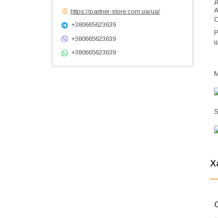
д
А
https://partner-store.com.ua/ua/
С
+380665623639
Р
+380665623639
щ
+380665623639
M
S
Х