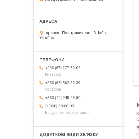
прспект Повітряних сил, 3, Київ,
Україна
+380 (67) 177-52-02
Киевстар
+380 (66) 562-36-39
Vodafone
+380 (44) 245-28-80
0 (800) 60-00-08
Всі дзвінки безкоштовно
К
с
В
і