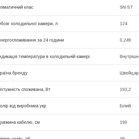
ліматичний клас
SN-ST
бсяг холодильної камери, л
124
нергоспоживання за 24 години
0,249
ндикація температури в холодильній камері
Внутріш
раїна бренду
Швейцар
отужність споживана, Вт
193,2
олір від виробника укр
Білий
овжина кабелю, см
190
івень шуму, дБ
39