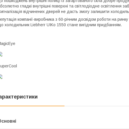
о пошкоджень внутрішні полиці із загартованого скла добре продум
бсолютно гладкі внутрішні поверхні та світлодіодне освітлення за
игналізація відчинених дверей не дасть змогу залишити холодиль
епутація компанії-виробника з 60-річним досвідом роботи на ринку 
о холодильник Liebherr UIKo 1550 стане вигідним придбанням.
agicEye
uperCool
арактеристики
Основні