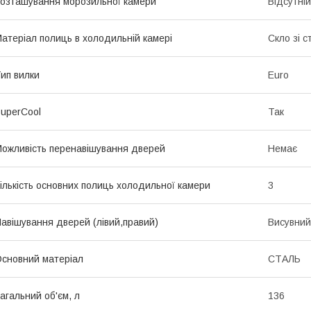
озташування морозильної камери
Відсутній
атеріал полиць в холодильній камері
Скло зі 
ип вилки
Euro
uperCool
Так
ожливість перенавішування дверей
Немає
ількість основних полиць холодильної камери
3
авішування дверей (лівий,правий)
Висувний
сновний матеріал
СТАЛЬ
агальний об'єм, л
136