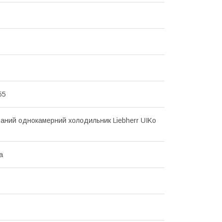
55
аний однокамерний холодильник Liebherr UIKo
а