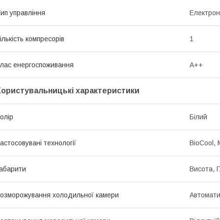
ип управління
Електро
ількість компресорів
1
лас енергоспоживання
A++
Користувальницькі характеристики
олір
Білий
астосовувані технології
BioCool,
абарити
Висота, 
озморожування холодильної камери
Автомат