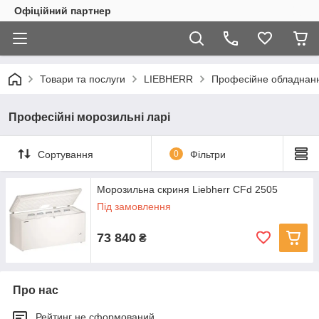
Офіційний партнер
Товари та послуги
LIEBHERR
Професійне обладнан
Професійні морозильні ларі
Сортування
0
Фільтри
Морозильна скриня Liebherr CFd 2505
Під замовлення
73 840
₴
Про нас
Рейтинг не сформований