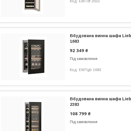
EWTdf 3553
Вбудована винна шафа Lie
1683
92 349 ₴
Під замовлення
EWTgb 1683
Вбудована винна шафа Lie
2383
108 799 ₴
Під замовлення