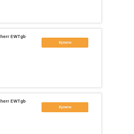
bherr EWTgb
Купити
bherr EWTgb
Купити