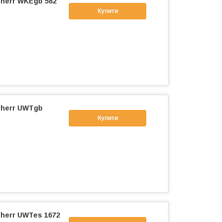
herr WKEgb 582
Купити
bherr UWTgb
Купити
herr UWTes 1672