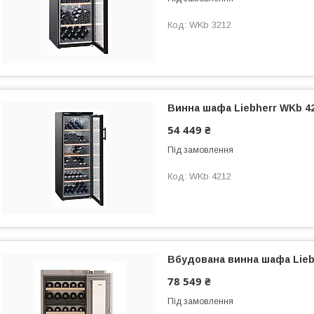
WKb 3212
Винна шафа Liebherr WKb 4
54 449 ₴
Під замовлення
WKb 4212
Вбудована винна шафа Lieb
78 549 ₴
Під замовлення