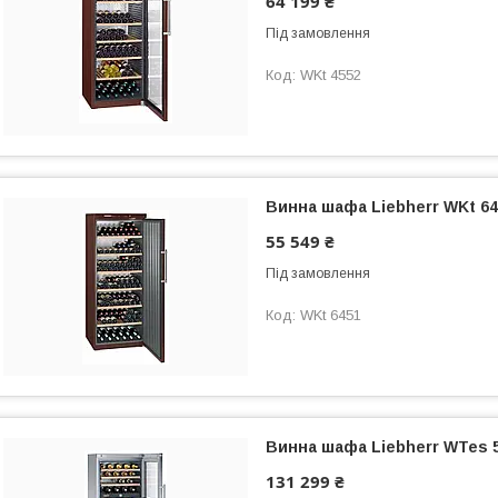
64 199 ₴
Під замовлення
WKt 4552
Винна шафа Liebherr WKt 64
55 549 ₴
Під замовлення
WKt 6451
Винна шафа Liebherr WTes 
131 299 ₴