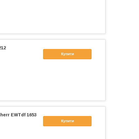
212
Купити
herr EWTdf 1653
Купити