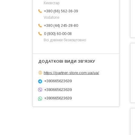
Киевстар
+380 (66) 562-36-39
Vodafone
+380 (44) 245-28-80
0 (800) 60-00-08
Всі дзвінки безкоштовно
https://partner-store.com.ua/ua/
+380665623639
+380665623639
+380665623639